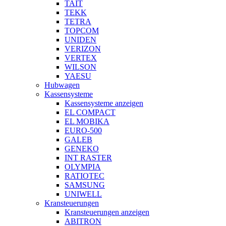
TAIT
TEKK
TETRA
TOPCOM
UNIDEN
VERIZON
VERTEX
WILSON
YAESU
Hubwagen
Kassensysteme
Kassensysteme anzeigen
EL COMPACT
EL MOBIKA
EURO-500
GALEB
GENEKO
INT RASTER
OLYMPIA
RATIOTEC
SAMSUNG
UNIWELL
Kransteuerungen
Kransteuerungen anzeigen
ABITRON