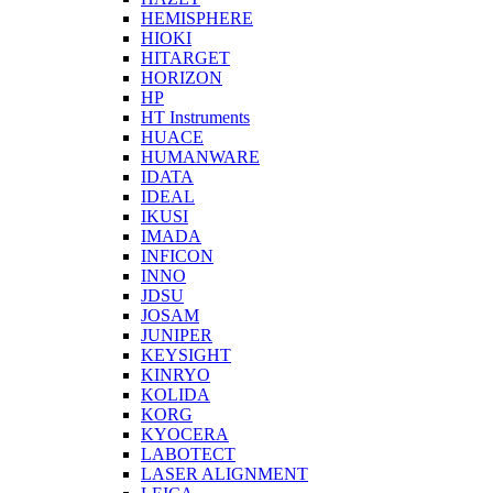
HEMISPHERE
HIOKI
HITARGET
HORIZON
HP
HT Instruments
HUACE
HUMANWARE
IDATA
IDEAL
IKUSI
IMADA
INFICON
INNO
JDSU
JOSAM
JUNIPER
KEYSIGHT
KINRYO
KOLIDA
KORG
KYOCERA
LABOTECT
LASER ALIGNMENT