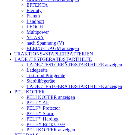
EFFEKTA
Eternity
Fiamm
Landport
LEOCH
Multipower
YUASA
nach Spannung (V)
BLEI/GEL/AGM anzeigen
TRAKTIONS-/STAPLERBATTERIEN
LADE-/TESTGERÄTE/STARTHILFE
LADE-/TESTGERÄTE/STARTHILFE anzeigen
Ladegeräte
Test- und Prüfgeräte
Starthilfegeräte
LADE-/TESTGERÄTE/STARTHILFE anzeigen
PELI KOFFER
PELI KOFFER anzeigen
PELI™ Air
PELI™ Protector
PELI™ Storm
PELI™ Hardigg
PELI™ Ruck Cases
PELI KOFFER anzeigen