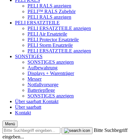
PELI RALS
PELI RALS anzeigen
PELI™ RALS Zubehör
PELI RALS anzeigen
PELI ERSATZTEILE
PELI ERSATZTEILE anzeigen
PELI Air Ersatzteile
PELI Protector Ersatzteile
PELI Storm Ersatzteile
PELI ERSATZTEILE anzeigen
SONSTIGES
SONSTIGES anzeigen
Aufbewahrung
Displays + Warenträger
Messer
Notfallvorsorge
Batteriepflege
SONSTIGES anzeigen
Über saarbatt
Kontakt
Über saarbatt
Kontakt
Menü
Bitte Suchbegriff
eingeben...