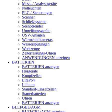
Mess- / Analysegeräte
Notleuchten
PLC / Steuerungen
Scanner
Schließsysteme
Seenotsender
Umreifungsgeräte
USV-Anlagen
Wärmebildkameras
Wasserspülungen
Werkzeuge
Zeiterfassungs-Uhren
ANWENDUNGEN anzeigen
BATTERIEN
BATTERIEN anzeigen
Hörgeräte
Knopfzellen
LifePo4
Lithium
Standard-Einzelzellen
Starterbatterien
Uhren
BATTERIEN anzeigen
BLEI/GEL/AGM
BLEI/GEL/AGM anzeigen