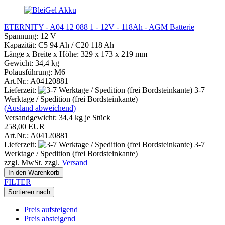
ETERNITY - A04 12 088 1 - 12V - 118Ah - AGM Batterie
Spannung: 12 V
Kapazität: C5 94 Ah / C20 118 Ah
Länge x Breite x Höhe: 329 x 173 x 219 mm
Gewicht: 34,4 kg
Polausführung: M6
Art.Nr.: A04120881
Lieferzeit:
3-7
Werktage / Spedition (frei Bordsteinkante)
(Ausland abweichend)
Versandgewicht:
34,4
kg je Stück
258,00 EUR
Art.Nr.: A04120881
Lieferzeit:
3-7
Werktage / Spedition (frei Bordsteinkante)
zzgl. MwSt. zzgl.
Versand
In den Warenkorb
FILTER
Sortieren nach
Preis aufsteigend
Preis absteigend