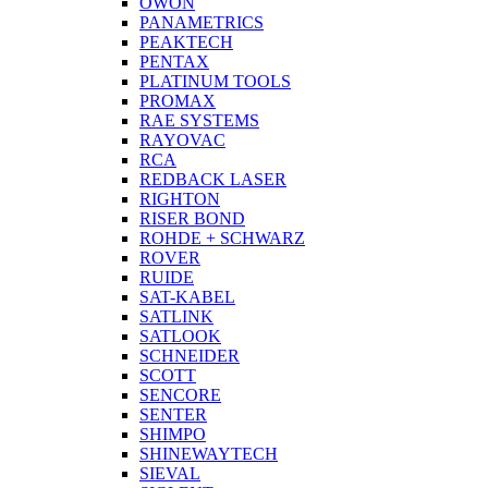
OWON
PANAMETRICS
PEAKTECH
PENTAX
PLATINUM TOOLS
PROMAX
RAE SYSTEMS
RAYOVAC
RCA
REDBACK LASER
RIGHTON
RISER BOND
ROHDE + SCHWARZ
ROVER
RUIDE
SAT-KABEL
SATLINK
SATLOOK
SCHNEIDER
SCOTT
SENCORE
SENTER
SHIMPO
SHINEWAYTECH
SIEVAL