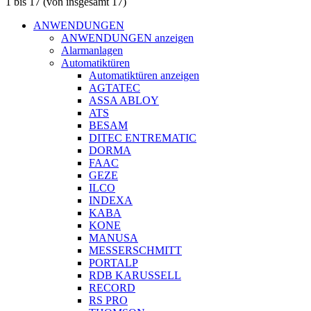
1
bis
17
(von insgesamt
17
)
ANWENDUNGEN
ANWENDUNGEN anzeigen
Alarmanlagen
Automatiktüren
Automatiktüren anzeigen
AGTATEC
ASSA ABLOY
ATS
BESAM
DITEC ENTREMATIC
DORMA
FAAC
GEZE
ILCO
INDEXA
KABA
KONE
MANUSA
MESSERSCHMITT
PORTALP
RDB KARUSSELL
RECORD
RS PRO