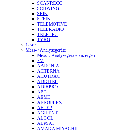
SCANRECO
SCHWING
SEIK
STEIN
TELEMOTIVE
TELERADIO
TELETEC
TYRO
Laser
Mess- / Analysegeräte
Mess- / Analysegeräte anzeigen
3M
AARONIA
ACTERNA
ACUTRAC
ADDITEL
ADIRPRO
AEG
AEMC
AEROFLEX
AETEP
AGILENT
ALGOL
ALPSAT
AMADA MIYACHII