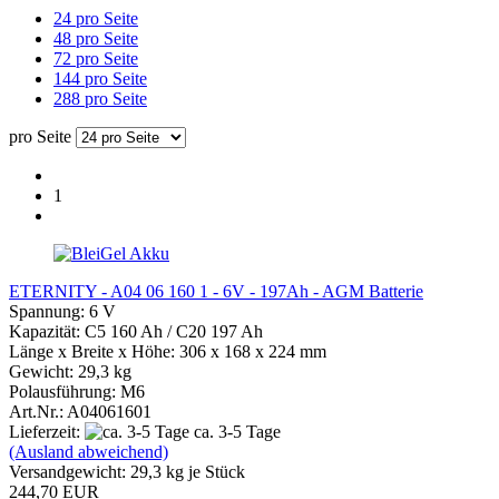
24 pro Seite
48 pro Seite
72 pro Seite
144 pro Seite
288 pro Seite
pro Seite
1
ETERNITY - A04 06 160 1 - 6V - 197Ah - AGM Batterie
Spannung: 6 V
Kapazität: C5 160 Ah / C20 197 Ah
Länge x Breite x Höhe: 306 x 168 x 224 mm
Gewicht: 29,3 kg
Polausführung: M6
Art.Nr.: A04061601
Lieferzeit:
ca. 3-5 Tage
(Ausland abweichend)
Versandgewicht:
29,3
kg je Stück
244,70 EUR