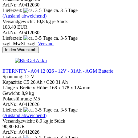
Art.Nr.: A0412030
Lieferzeit:
ca. 3-5 Tage
(Ausland abweichend)
Versandgewicht:
10,8
kg je Stück
103,40 EUR
Art.Nr.: A0412030
Lieferzeit:
ca. 3-5 Tage
zzgl. MwSt. zzgl.
Versand
In den Warenkorb
ETERNITY - A04 12 026 - 12V - 31Ah - AGM Batterie
Spannung: 12 V
Kapazität: C5 26 Ah / C20 31 Ah
Länge x Breite x Höhe: 168 x 178 x 124 mm
Gewicht: 8,9 kg
Polausführung: M5
Art.Nr.: A0412026
Lieferzeit:
ca. 3-5 Tage
(Ausland abweichend)
Versandgewicht:
8,9
kg je Stück
90,80 EUR
Art.Nr.: A0412026
Lieferzeit:
ca. 3-5 Tage