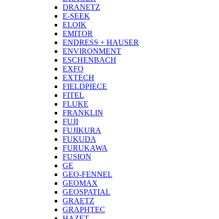
DRANETZ
E-SEEK
ELOIK
EMITOR
ENDRESS + HAUSER
ENVIRONMENT
ESCHENBACH
EXFO
EXTECH
FIELDPIECE
FITEL
FLUKE
FRANKLIN
FUJI
FUJIKURA
FUKUDA
FURUKAWA
FUSION
GE
GEO-FENNEL
GEOMAX
GEOSPATIAL
GRAETZ
GRAPHTEC
HAZET