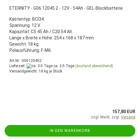
ETERNITY - G06 12045 2 - 12V - 54Ah - GEL-Blockbatterie
Kastentyp: BCI34
Spannung: 12 V
Kapazität: C5 45 Ah / C20 54 Ah
Länge x Breite x Höhe: 254 x 168 x 187 mm
Gewicht: 18 kg
Polausführung: F-M6
Art.Nr.: G06120452
Lieferzeit:
ca. 3-5 Tage
(Ausland abweichend)
Versandgewicht:
18
kg je Stück
157,80 EUR
zzgl. MwSt. zzgl.
Versand
IN DEN WARENKORB