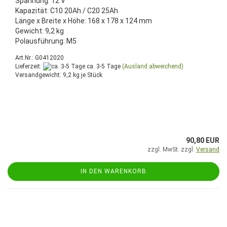
Spannung: 12 V
Kapazität: C10 20Ah / C20 25Ah
Länge x Breite x Höhe: 168 x 178 x 124 mm
Gewicht: 9,2 kg
Polausführung: M5
Art.Nr.: G0412020
Lieferzeit:
ca. 3-5 Tage
(Ausland abweichend)
Versandgewicht:
9,2
kg je Stück
90,80 EUR
zzgl. MwSt. zzgl.
Versand
IN DEN WARENKORB