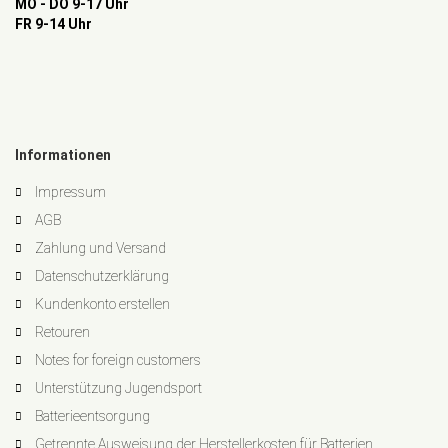
MO - DO 9-17 Uhr
FR 9-14 Uhr
Informationen
Impressum
AGB
Zahlung und Versand
Datenschutzerklärung
Kundenkonto erstellen
Retouren
Notes for foreign customers
Unterstützung Jugendsport
Batterieentsorgung
Getrennte Ausweisung der Herstellerkosten für Batterien