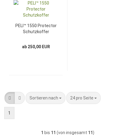
PELI™ 1550 Protector
Schutzkoffer
ab 250,00 EUR
Sortieren nach
pro Seite
Sortieren nach
24 pro Seite
1
1
bis
11
(von insgesamt
11
)