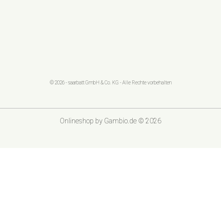
© 2026 - saarbatt GmbH & Co. KG - Alle Rechte vorbehalten
Onlineshop
by Gambio.de © 2026