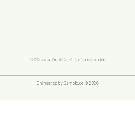
© 2026 - saarbatt GmbH & Co. KG - Alle Rechte vorbehalten
Onlineshop
by Gambio.de © 2026