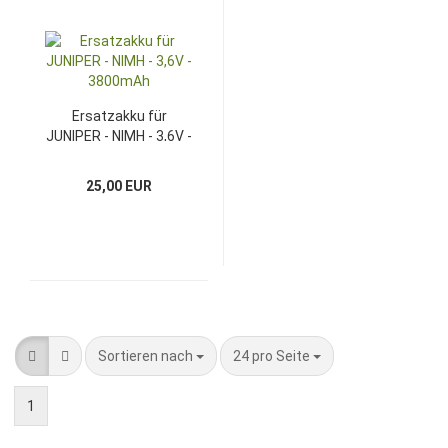
Ersatzakku für
JUNIPER - NIMH - 3,6V -
3800mAh
25,00 EUR
Sortieren nach
pro Seite
Sortieren nach
24 pro Seite
1