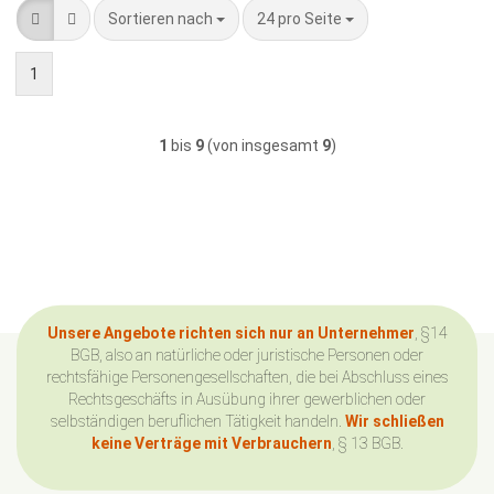
Sortieren nach
pro Seite
Sortieren nach
24 pro Seite
1
1
bis
9
(von insgesamt
9
)
Unsere Angebote richten sich nur an Unternehmer
, §14
BGB, also an natürliche oder juristische Personen oder
rechtsfähige Personengesellschaften, die bei Abschluss eines
Rechtsgeschäfts in Ausübung ihrer gewerblichen oder
selbständigen beruflichen Tätigkeit handeln.
Wir schließen
keine Verträge mit Verbrauchern
, § 13 BGB.