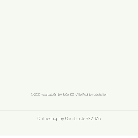
© 2026 - saarbatt GmbH & Co. KG - Alle Rechte vorbehalten
Onlineshop
by Gambio.de © 2026