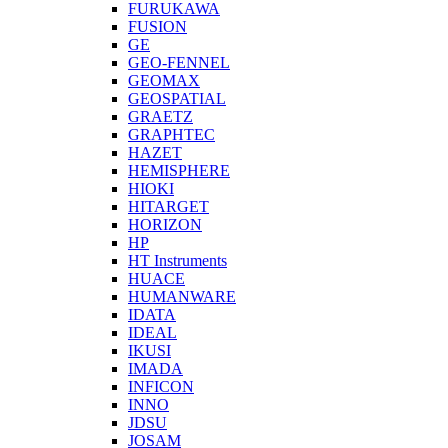
FURUKAWA
FUSION
GE
GEO-FENNEL
GEOMAX
GEOSPATIAL
GRAETZ
GRAPHTEC
HAZET
HEMISPHERE
HIOKI
HITARGET
HORIZON
HP
HT Instruments
HUACE
HUMANWARE
IDATA
IDEAL
IKUSI
IMADA
INFICON
INNO
JDSU
JOSAM