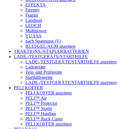
EFFEKTA
Eternity
Fiamm
Landport
LEOCH
Multipower
YUASA
nach Spannung (V)
BLEI/GEL/AGM anzeigen
TRAKTIONS-/STAPLERBATTERIEN
LADE-/TESTGERÄTE/STARTHILFE
LADE-/TESTGERÄTE/STARTHILFE anzeigen
Ladegeräte
Test- und Prüfgeräte
Starthilfegeräte
LADE-/TESTGERÄTE/STARTHILFE anzeigen
PELI KOFFER
PELI KOFFER anzeigen
PELI™ Air
PELI™ Protector
PELI™ Storm
PELI™ Hardigg
PELI™ Ruck Cases
PELI KOFFER anzeigen