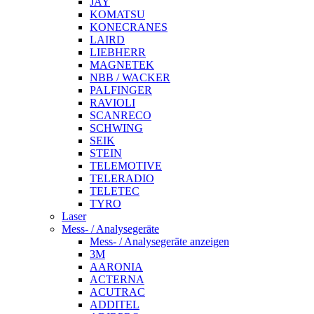
JAY
KOMATSU
KONECRANES
LAIRD
LIEBHERR
MAGNETEK
NBB / WACKER
PALFINGER
RAVIOLI
SCANRECO
SCHWING
SEIK
STEIN
TELEMOTIVE
TELERADIO
TELETEC
TYRO
Laser
Mess- / Analysegeräte
Mess- / Analysegeräte anzeigen
3M
AARONIA
ACTERNA
ACUTRAC
ADDITEL