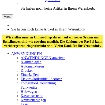
Sie haben noch keine Artikel in Ihrem Warenkorb.
Menü
Sie haben noch keine Artikel in Ihrem Warenkorb.
Wir stellen unseren Online-Shop derzeit auf ein neues System um.
Bestellungen sind wie gewohnt möglich. Die Zahlung per PayPal kann
vorübergehend eingeschränkt sein. Vielen Dank für Ihr Verständnis.
ANWENDUNGEN
ANWENDUNGEN anzeigen
Alarmanlagen
Automatiktüren
Drucker
Einzelzellen
Elektro-Rollstühle / Scooter
Fotografie-Beleuchtung
Funkgeräte
Hubwagen
Kassensysteme
Kransteuerungen
Laser