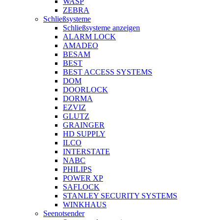
WASP
ZEBRA
Schließsysteme
Schließsysteme anzeigen
ALARM LOCK
AMADEO
BESAM
BEST
BEST ACCESS SYSTEMS
DOM
DOORLOCK
DORMA
EZVIZ
GLUTZ
GRAINGER
HD SUPPLY
ILCO
INTERSTATE
NABC
PHILIPS
POWER XP
SAFLOCK
STANLEY SECURITY SYSTEMS
WINKHAUS
Seenotsender