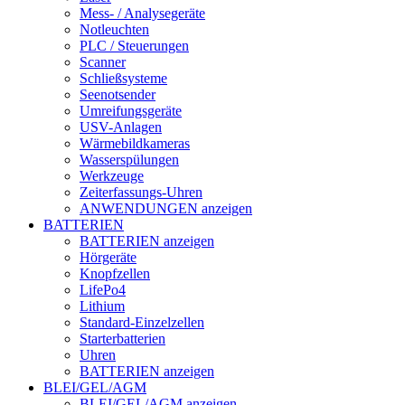
Mess- / Analysegeräte
Notleuchten
PLC / Steuerungen
Scanner
Schließsysteme
Seenotsender
Umreifungsgeräte
USV-Anlagen
Wärmebildkameras
Wasserspülungen
Werkzeuge
Zeiterfassungs-Uhren
ANWENDUNGEN anzeigen
BATTERIEN
BATTERIEN anzeigen
Hörgeräte
Knopfzellen
LifePo4
Lithium
Standard-Einzelzellen
Starterbatterien
Uhren
BATTERIEN anzeigen
BLEI/GEL/AGM
BLEI/GEL/AGM anzeigen