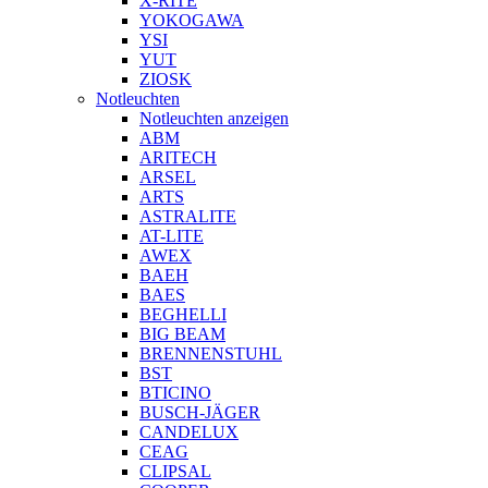
X-RITE
YOKOGAWA
YSI
YUT
ZIOSK
Notleuchten
Notleuchten anzeigen
ABM
ARITECH
ARSEL
ARTS
ASTRALITE
AT-LITE
AWEX
BAEH
BAES
BEGHELLI
BIG BEAM
BRENNENSTUHL
BST
BTICINO
BUSCH-JÄGER
CANDELUX
CEAG
CLIPSAL