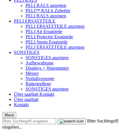
PELI RALS
PELI RALS anzeigen
PELI™ RALS Zubehör
PELI RALS anzeigen
PELI ERSATZTEILE
PELI ERSATZTEILE anzeigen
PELI Air Ersatzteile
PELI Protector Ersatzteile
PELI Storm Ersatzteile
PELI ERSATZTEILE anzeigen
SONSTIGES
SONSTIGES anzeigen
Aufbewahrung
Displays + Warenträger
Messer
Notfallvorsorge
Batteriepflege
SONSTIGES anzeigen
Über saarbatt
Kontakt
Über saarbatt
Kontakt
Menü
Bitte Suchbegriff
eingeben...