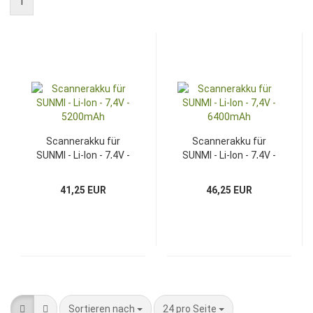
1
Scannerakku für
Scannerakku für
SUNMI - Li-Ion - 7,4V -
SUNMI - Li-Ion - 7,4V -
5200mAh
6400mAh
41,25 EUR
46,25 EUR
Sortieren nach
pro Seite
Sortieren nach
24 pro Seite