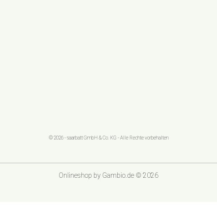
© 2026 - saarbatt GmbH & Co. KG - Alle Rechte vorbehalten
Onlineshop
by Gambio.de © 2026