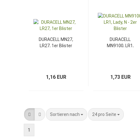
DURACELL MN27,
DURACELL
LR27, 1er Blister
MN9100, LR1,
Lady, N - 2er
Blister
1,16 EUR
1,73 EUR
Sortieren nach
pro Seite
Sortieren nach
24 pro Seite
1