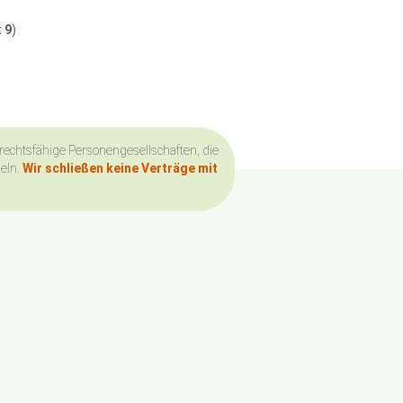
t
9
)
 rechtsfähige Personengesellschaften, die
deln.
Wir schließen keine Verträge mit