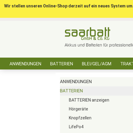
Wir stellen unseren Online-Shop derzeit auf ein neues System um
ANWENDUNGEN
BATTERIEN
BLEI/GEL/AGM
TRAKT
SONSTIGES
ANWENDUNGEN
BATTERIEN
BATTERIEN anzeigen
Hörgeräte
Knopfzellen
LifePo4