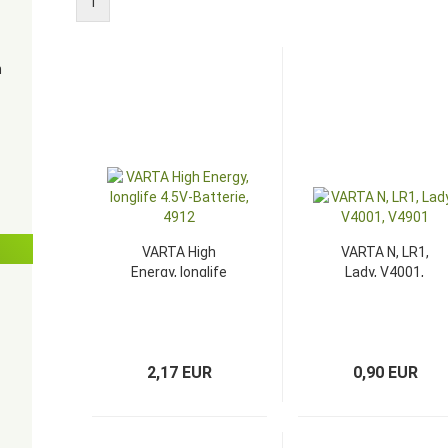
1
n
VARTA High
VARTA N, LR1,
Energy, longlife
Lady, V4001,
4.5V-Batterie,
V4901
4912
2,17 EUR
0,90 EUR