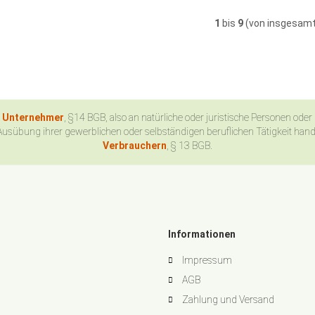
1
bis
9
(von insgesam
n Unternehmer
, §14 BGB, also an natürliche oder juristische Personen oder
Ausübung ihrer gewerblichen oder selbständigen beruflichen Tätigkeit han
Verbrauchern
, § 13 BGB.
Informationen
Impressum
AGB
Zahlung und Versand