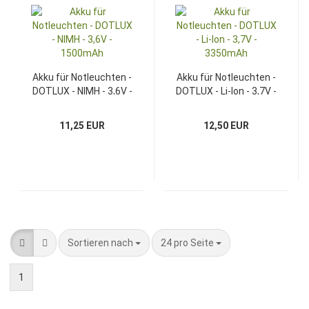
Akku für Notleuchten -
Akku für Notleuchten -
DOTLUX - NIMH - 3,6V -
DOTLUX - Li-Ion - 3,7V -
1500mAh
3350mAh
11,25 EUR
12,50 EUR
Sortieren nach
pro Seite
Sortieren nach
24 pro Seite
1