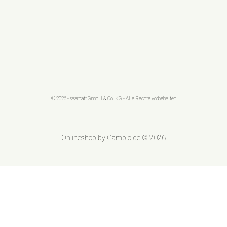
© 2026 - saarbatt GmbH & Co. KG - Alle Rechte vorbehalten
Onlineshop
by Gambio.de © 2026