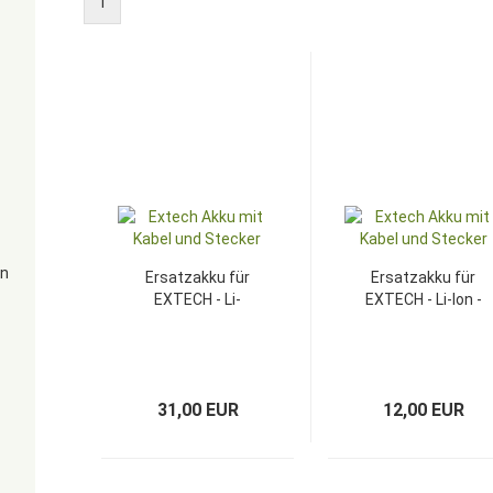
1
en
Ersatzakku für
Ersatzakku für
EXTECH - Li-
EXTECH - Li-Ion -
Polymer - 7,4V -
3,7V - 1600mAh
4500mAh
31,00 EUR
12,00 EUR