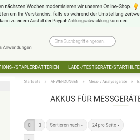
en nächsten Wochen modernisieren wir unseren Online-Shop.
tten um Ihr Verständnis, falls es während der Umstellung zeitw
10 Jahre saarbatt
Hinwe
 kann zu einem Ausfall der Paypal-Zahlungsabwicklung kommen.
Bitte
Suchbegriff
eingeben...
IONS-/STAPLERBATTERIEN
LADE-/TESTGERÄTE/STARTHILFE
»
»
»
Startseite
ANWENDUNGEN
Mess- / Analysegeräte
E
AKKUS FÜR MESSGERÄT
Sortieren nach
pro Seite
Sortieren nach
24 pro Seite