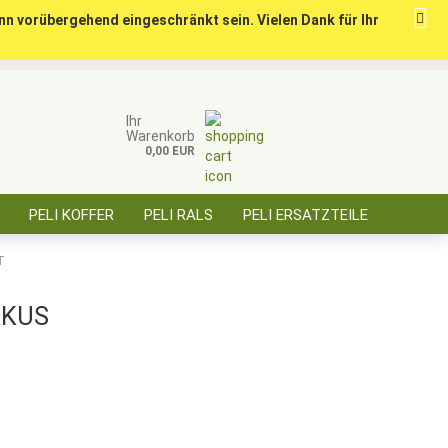
nn vorübergehend eingeschränkt sein. Vielen Dank für Ihr
ise für öffentl. Auftraggeber, Behörden, BOS
Kundenlogin
Merkzettel
Ihr
Warenkorb
0,00 EUR
E-Mail
PELI KOFFER
PELI RALS
PELI ERSATZTEILE
Passwort
ÜBER SAARBATT
KONTAKT
T
KKUS
Konto erstellen
Passwort vergessen?