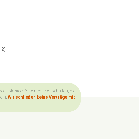
t
2
)
 rechtsfähige Personengesellschaften, die
deln.
Wir schließen keine Verträge mit