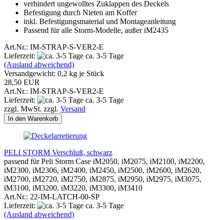
verhindert ungewolltes Zuklappen des Deckels
Befestigung durch Nieten am Koffer
inkl. Befestigungsmaterial und Montageanleitung
Passend für alle Storm-Modelle, außer iM2435
Art.Nr.: IM-STRAP-S-VER2-E
Lieferzeit:
ca. 3-5 Tage
(Ausland abweichend)
Versandgewicht:
0,2
kg je Stück
28,50 EUR
Art.Nr.: IM-STRAP-S-VER2-E
Lieferzeit:
ca. 3-5 Tage
zzgl. MwSt. zzgl.
Versand
In den Warenkorb
PELI STORM Verschluß, schwarz
passend für Peli Storm Case iM2050, iM2075, iM2100, iM2200,
iM2300, iM2306, iM2400, iM2450, iM2500, iM2600, iM2620,
iM2700, iM2720, iM2750, iM2875, iM2950, iM2975, iM3075,
iM3100, iM3200, iM3220, iM3300, iM3410
Art.Nr.: 22-IM-LATCH-00-SP
Lieferzeit:
ca. 3-5 Tage
(Ausland abweichend)