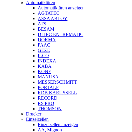
Automatiktüren
Automatiktüren anzeigen
AGTATEC
ASSA ABLOY
ATS
BESAM
DITEC ENTREMATIC
DORMA
FAAC
GEZE
ILCO
INDEXA
KABA
KONE
MANUSA
MESSERSCHMITT
PORTALP
RDB KARUSSELL
RECORD
RS PRO
THOMSON
Drucker
Einzelzellen
Einzelzellen anzeigen
AA, Mignon