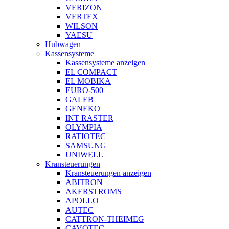
VERIZON
VERTEX
WILSON
YAESU
Hubwagen
Kassensysteme
Kassensysteme anzeigen
EL COMPACT
EL MOBIKA
EURO-500
GALEB
GENEKO
INT RASTER
OLYMPIA
RATIOTEC
SAMSUNG
UNIWELL
Kransteuerungen
Kransteuerungen anzeigen
ABITRON
AKERSTROMS
APOLLO
AUTEC
CATTRON-THEIMEG
CAVOTEC