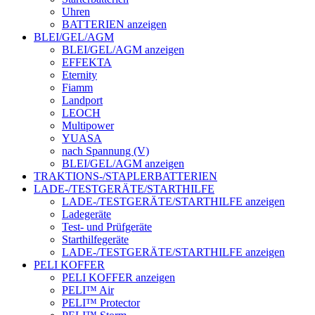
Uhren
BATTERIEN anzeigen
BLEI/GEL/AGM
BLEI/GEL/AGM anzeigen
EFFEKTA
Eternity
Fiamm
Landport
LEOCH
Multipower
YUASA
nach Spannung (V)
BLEI/GEL/AGM anzeigen
TRAKTIONS-/STAPLERBATTERIEN
LADE-/TESTGERÄTE/STARTHILFE
LADE-/TESTGERÄTE/STARTHILFE anzeigen
Ladegeräte
Test- und Prüfgeräte
Starthilfegeräte
LADE-/TESTGERÄTE/STARTHILFE anzeigen
PELI KOFFER
PELI KOFFER anzeigen
PELI™ Air
PELI™ Protector