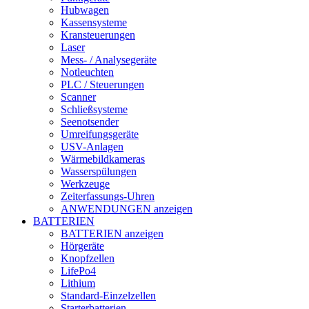
Hubwagen
Kassensysteme
Kransteuerungen
Laser
Mess- / Analysegeräte
Notleuchten
PLC / Steuerungen
Scanner
Schließsysteme
Seenotsender
Umreifungsgeräte
USV-Anlagen
Wärmebildkameras
Wasserspülungen
Werkzeuge
Zeiterfassungs-Uhren
ANWENDUNGEN anzeigen
BATTERIEN
BATTERIEN anzeigen
Hörgeräte
Knopfzellen
LifePo4
Lithium
Standard-Einzelzellen
Starterbatterien