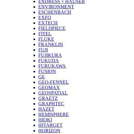
ENDRESS + HAUSER
ENVIRONMENT
ESCHENBACH
EXFO
EXTECH
FIELDPIECE
FITEL
FLUKE
FRANKLIN
FUJI
FUJIKURA
FUKUDA
FURUKAWA
FUSION
GE
GEO-FENNEL
GEOMAX
GEOSPATIAL
GRAETZ
GRAPHTEC
HAZET
HEMISPHERE
HIOKI
HITARGET
HORIZON