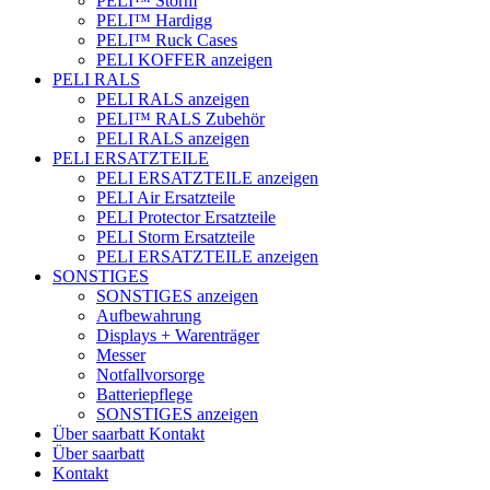
PELI™ Storm
PELI™ Hardigg
PELI™ Ruck Cases
PELI KOFFER anzeigen
PELI RALS
PELI RALS anzeigen
PELI™ RALS Zubehör
PELI RALS anzeigen
PELI ERSATZTEILE
PELI ERSATZTEILE anzeigen
PELI Air Ersatzteile
PELI Protector Ersatzteile
PELI Storm Ersatzteile
PELI ERSATZTEILE anzeigen
SONSTIGES
SONSTIGES anzeigen
Aufbewahrung
Displays + Warenträger
Messer
Notfallvorsorge
Batteriepflege
SONSTIGES anzeigen
Über saarbatt
Kontakt
Über saarbatt
Kontakt