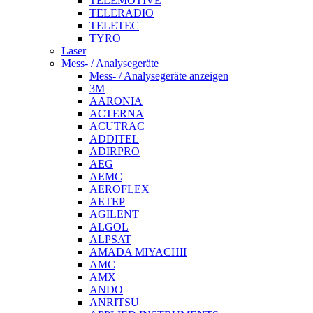
TELEMOTIVE
TELERADIO
TELETEC
TYRO
Laser
Mess- / Analysegeräte
Mess- / Analysegeräte anzeigen
3M
AARONIA
ACTERNA
ACUTRAC
ADDITEL
ADIRPRO
AEG
AEMC
AEROFLEX
AETEP
AGILENT
ALGOL
ALPSAT
AMADA MIYACHII
AMC
AMX
ANDO
ANRITSU