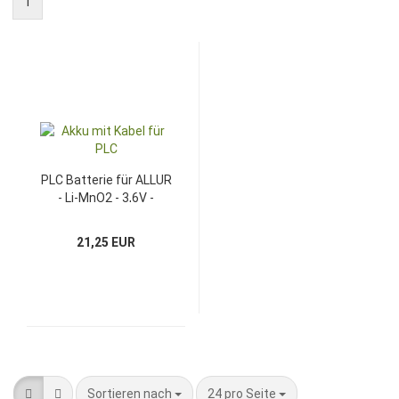
1
PLC Batterie für ALLUR
- Li-MnO2 - 3,6V -
2700mAh
21,25 EUR
Sortieren nach
pro Seite
Sortieren nach
24 pro Seite