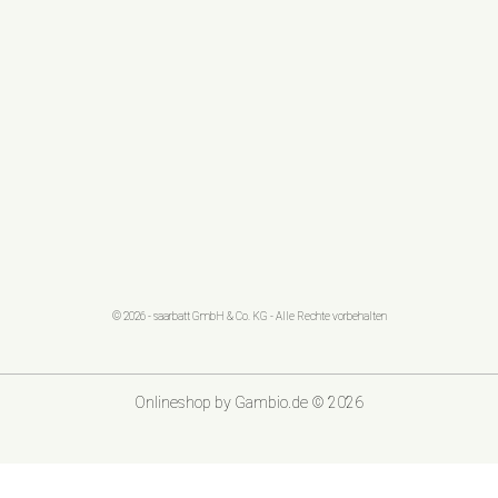
© 2026 - saarbatt GmbH & Co. KG - Alle Rechte vorbehalten
Onlineshop
by Gambio.de © 2026