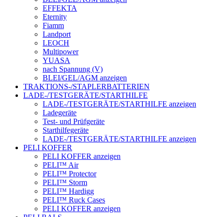
EFFEKTA
Eternity
Fiamm
Landport
LEOCH
Multipower
YUASA
nach Spannung (V)
BLEI/GEL/AGM anzeigen
TRAKTIONS-/STAPLERBATTERIEN
LADE-/TESTGERÄTE/STARTHILFE
LADE-/TESTGERÄTE/STARTHILFE anzeigen
Ladegeräte
Test- und Prüfgeräte
Starthilfegeräte
LADE-/TESTGERÄTE/STARTHILFE anzeigen
PELI KOFFER
PELI KOFFER anzeigen
PELI™ Air
PELI™ Protector
PELI™ Storm
PELI™ Hardigg
PELI™ Ruck Cases
PELI KOFFER anzeigen