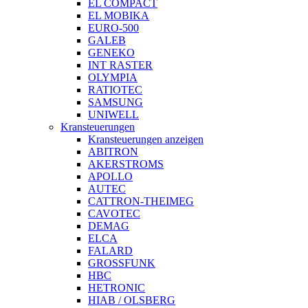
EL COMPACT
EL MOBIKA
EURO-500
GALEB
GENEKO
INT RASTER
OLYMPIA
RATIOTEC
SAMSUNG
UNIWELL
Kransteuerungen
Kransteuerungen anzeigen
ABITRON
AKERSTROMS
APOLLO
AUTEC
CATTRON-THEIMEG
CAVOTEC
DEMAG
ELCA
FALARD
GROSSFUNK
HBC
HETRONIC
HIAB / OLSBERG