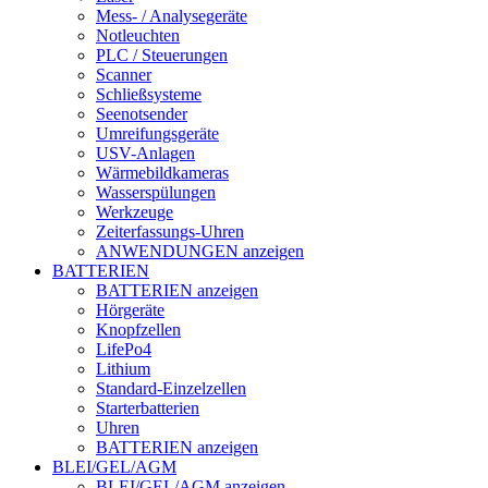
Mess- / Analysegeräte
Notleuchten
PLC / Steuerungen
Scanner
Schließsysteme
Seenotsender
Umreifungsgeräte
USV-Anlagen
Wärmebildkameras
Wasserspülungen
Werkzeuge
Zeiterfassungs-Uhren
ANWENDUNGEN anzeigen
BATTERIEN
BATTERIEN anzeigen
Hörgeräte
Knopfzellen
LifePo4
Lithium
Standard-Einzelzellen
Starterbatterien
Uhren
BATTERIEN anzeigen
BLEI/GEL/AGM
BLEI/GEL/AGM anzeigen