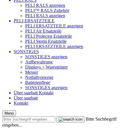
PELI RALS
PELI RALS anzeigen
PELI™ RALS Zubehör
PELI RALS anzeigen
PELI ERSATZTEILE
PELI ERSATZTEILE anzeigen
PELI Air Ersatzteile
PELI Protector Ersatzteile
PELI Storm Ersatzteile
PELI ERSATZTEILE anzeigen
SONSTIGES
SONSTIGES anzeigen
Aufbewahrung
Displays + Warenträger
Messer
Notfallvorsorge
Batteriepflege
SONSTIGES anzeigen
Über saarbatt
Kontakt
Über saarbatt
Kontakt
Menü
Bitte Suchbegriff
eingeben...