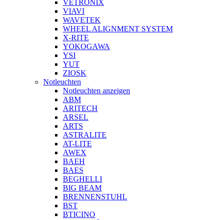
VETRONIX
VIAVI
WAVETEK
WHEEL ALIGNMENT SYSTEM
X-RITE
YOKOGAWA
YSI
YUT
ZIOSK
Notleuchten
Notleuchten anzeigen
ABM
ARITECH
ARSEL
ARTS
ASTRALITE
AT-LITE
AWEX
BAEH
BAES
BEGHELLI
BIG BEAM
BRENNENSTUHL
BST
BTICINO