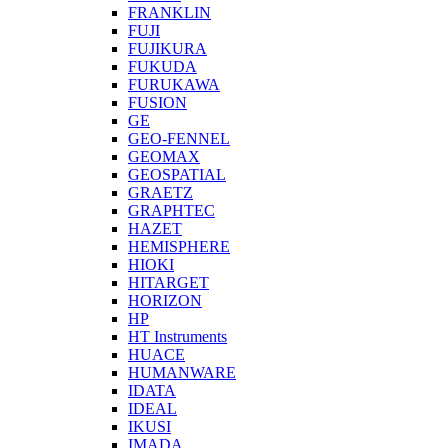
FRANKLIN
FUJI
FUJIKURA
FUKUDA
FURUKAWA
FUSION
GE
GEO-FENNEL
GEOMAX
GEOSPATIAL
GRAETZ
GRAPHTEC
HAZET
HEMISPHERE
HIOKI
HITARGET
HORIZON
HP
HT Instruments
HUACE
HUMANWARE
IDATA
IDEAL
IKUSI
IMADA