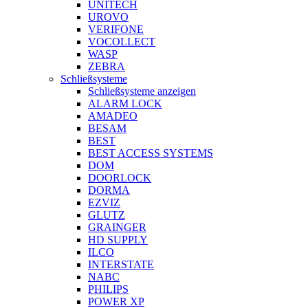
UNITECH
UROVO
VERIFONE
VOCOLLECT
WASP
ZEBRA
Schließsysteme
Schließsysteme anzeigen
ALARM LOCK
AMADEO
BESAM
BEST
BEST ACCESS SYSTEMS
DOM
DOORLOCK
DORMA
EZVIZ
GLUTZ
GRAINGER
HD SUPPLY
ILCO
INTERSTATE
NABC
PHILIPS
POWER XP