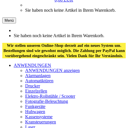
Sie haben noch keine Artikel in Ihrem Warenkorb.
Menü
Sie haben noch keine Artikel in Ihrem Warenkorb.
Wir stellen unseren Online-Shop derzeit auf ein neues System um.
Bestellungen sind wie gewohnt möglich. Die Zahlung per PayPal kann
vorübergehend eingeschränkt sein. Vielen Dank für Ihr Verständnis.
ANWENDUNGEN
ANWENDUNGEN anzeigen
Alarmanlagen
Automatiktüren
Drucker
Einzelzellen
Elektro-Rollstühle / Scooter
Fotografie-Beleuchtung
Funkgeräte
Hubwagen
Kassensysteme
Kransteuerungen
Laser