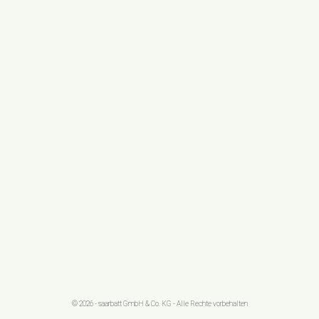
© 2026 - saarbatt GmbH & Co. KG - Alle Rechte vorbehalten