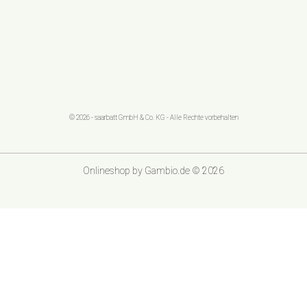
© 2026 - saarbatt GmbH & Co. KG - Alle Rechte vorbehalten
Onlineshop
by Gambio.de © 2026