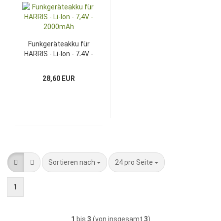
Funkgeräteakku für
HARRIS - Li-Ion - 7,4V -
2000mAh
28,60 EUR
Sortieren nach
pro Seite
Sortieren nach
24 pro Seite
1
1
bis
3
(von insgesamt
3
)