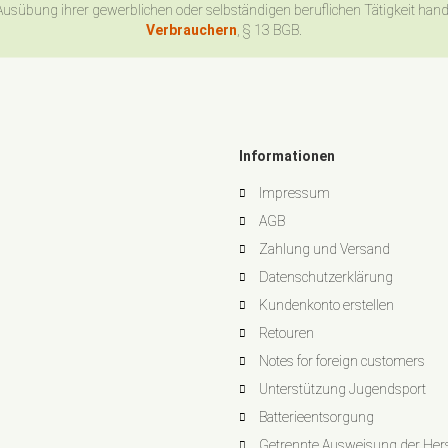
Ausübung ihrer gewerblichen oder selbständigen beruflichen Tätigkeit han
Verbrauchern
, § 13 BGB.
Informationen
Impressum
AGB
Zahlung und Versand
Datenschutzerklärung
Kundenkonto erstellen
Retouren
Notes for foreign customers
Unterstützung Jugendsport
Batterieentsorgung
Getrennte Ausweisung der Herst