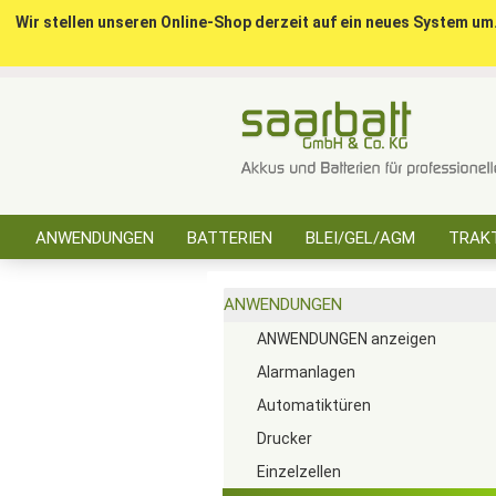
Wir stellen unseren Online-Shop derzeit auf ein neues System um
ANWENDUNGEN
BATTERIEN
BLEI/GEL/AGM
TRAKT
SONSTIGES
ANWENDUNGEN
ANWENDUNGEN anzeigen
Alarmanlagen
Automatiktüren
Drucker
Einzelzellen