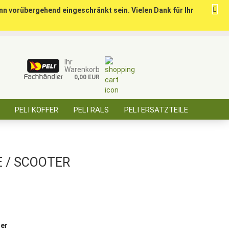
nn vorübergehend eingeschränkt sein. Vielen Dank für Ihr
ise für öffentl. Auftraggeber, Behörden, BOS
Kundenlogin
Merkzettel
Ihr
Warenkorb
0,00 EUR
E-Mail
PELI KOFFER
PELI RALS
PELI ERSATZTEILE
Passwort
ÜBER SAARBATT
KONTAKT
 / SCOOTER
Konto erstellen
Passwort vergessen?
rer