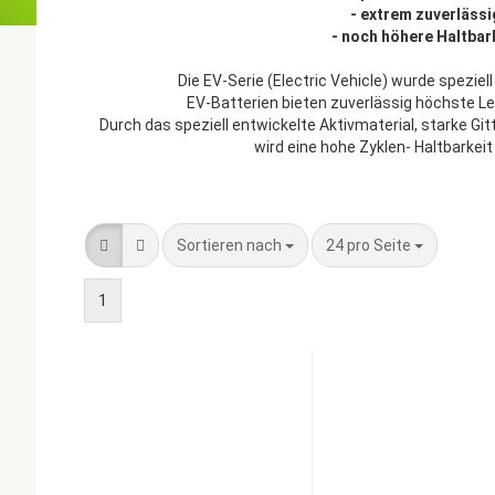
- extrem zuverlässi
- noch höhere Haltbar
Die EV-Serie (Electric Vehicle) wurde speziell
EV-Batterien bieten zuverlässig höchste Le
Durch das speziell entwickelte Aktivmaterial, starke Git
wird eine hohe Zyklen- Haltbarkeit
Sortieren nach
pro Seite
Sortieren nach
24 pro Seite
1