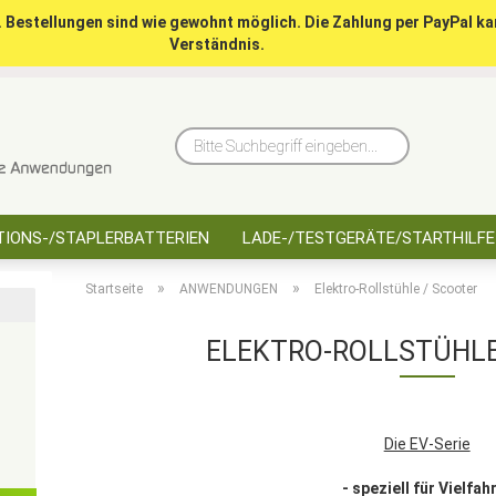
. Bestellungen sind wie gewohnt möglich. Die Zahlung per PayPal ka
Verständnis.
10 Jahre saarbatt
Hinwe
Bitte
Suchbegriff
eingeben...
IONS-/STAPLERBATTERIEN
LADE-/TESTGERÄTE/STARTHILFE
»
»
Startseite
ANWENDUNGEN
Elektro-Rollstühle / Scooter
ELEKTRO-ROLLSTÜHLE
Die EV-Serie
- speziell für Vielfah