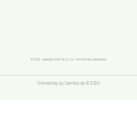
© 2026 - saarbatt GmbH & Co. KG - Alle Rechte vorbehalten
Onlineshop
by Gambio.de © 2026