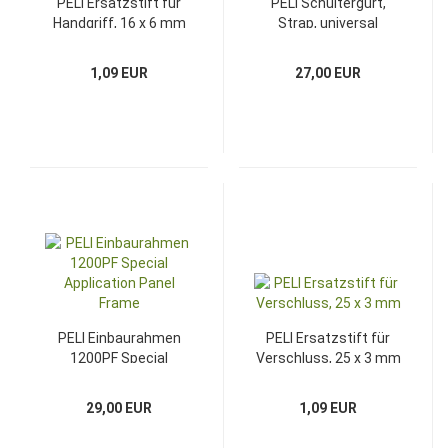
PELI Ersatzstift für
PELI Schultergurt,
Handgriff, 16 x 6 mm
Strap, universal
1,09 EUR
27,00 EUR
PELI Einbaurahmen
PELI Ersatzstift für
1200PF Special
Verschluss, 25 x 3 mm
Application Panel
Frame
29,00 EUR
1,09 EUR