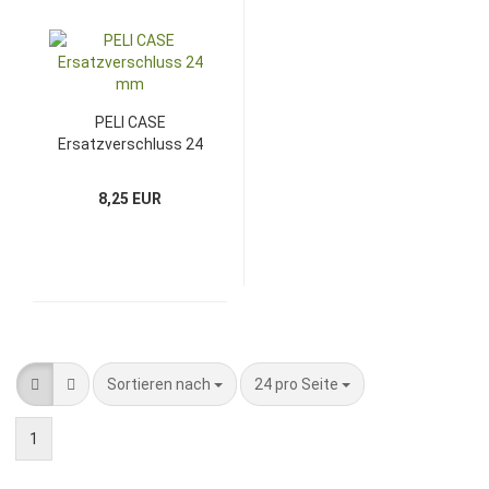
PELI CASE
Ersatzverschluss 24
mm
8,25 EUR
Sortieren nach
pro Seite
Sortieren nach
24 pro Seite
1