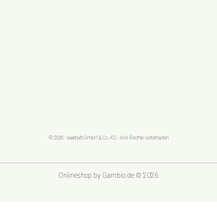
© 2026 - saarbatt GmbH & Co. KG - Alle Rechte vorbehalten
Onlineshop
by Gambio.de © 2026