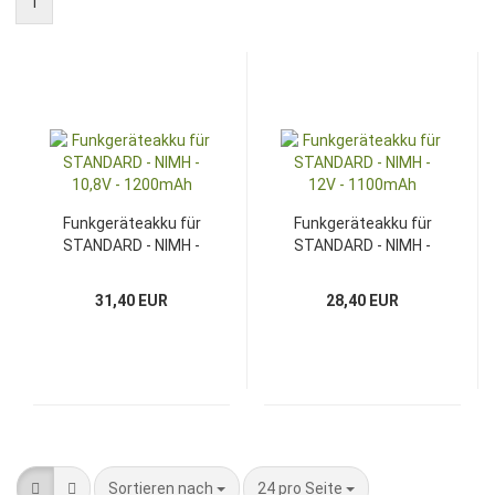
1
Funkgeräteakku für
Funkgeräteakku für
STANDARD - NIMH -
STANDARD - NIMH -
10,8V - 1200mAh
12V - 1100mAh
31,40 EUR
28,40 EUR
Sortieren nach
pro Seite
Sortieren nach
24 pro Seite