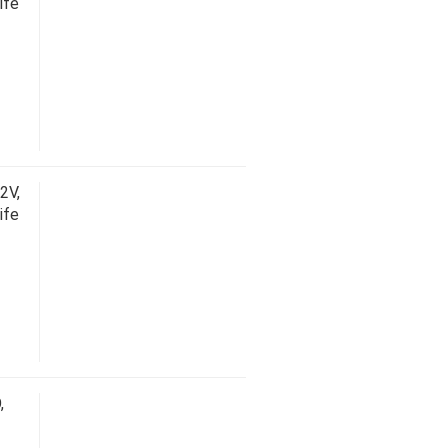
ife
2V,
ife
,