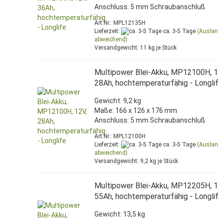
Anschluss: 5 mm Schraubanschluß
Art.Nr.: MPL12135H
Lieferzeit:
ca. 3-5 Tage
(Ausla
abweichend)
Versandgewicht:
11
kg je Stück
Multipower Blei-Akku, MP12100H, 1
28Ah, hochtemperaturfähig - Longli
Gewicht: 9,2 kg
Maße: 166 x 126 x 176 mm
Anschluss: 5 mm Schraubanschluß
Art.Nr.: MPL12100H
Lieferzeit:
ca. 3-5 Tage
(Ausla
abweichend)
Versandgewicht:
9,2
kg je Stück
Multipower Blei-Akku, MP12205H, 1
55Ah, hochtemperaturfähig - Longli
Gewicht: 13,5 kg