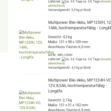
Lieferzeit:
ca. 3-5 Tage
(Ausla
abweichend)
Versandgewicht:
5,9
kg je Stück
Multipower Blei-Akku, MP1250H, 12
14Ah, hochtemperaturfähig - Longli
Gewicht: 4,3 kg
Maße: 151 x 98 x 100 mm
Anschluss: Faston 6,3 mm
Art.Nr.: MPL1250H
Lieferzeit:
ca. 3-5 Tage
(Ausla
abweichend)
Versandgewicht:
4,3
kg je Stück
Multipower Blei-Akku, MP1234H-VO
12V, 8,5Ah, hochtemperaturfähig -
Longlife
Gewicht: 2,7 kg
Maße: 151 x 51 x 102 mm
Anschluss: Faston 6,3 mm