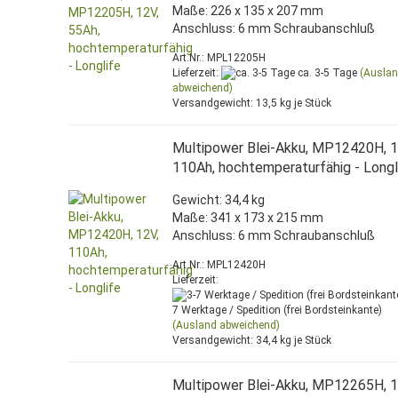
Maße: 226 x 135 x 207 mm
Anschluss: 6 mm Schraubanschluß
Art.Nr.: MPL12205H
Lieferzeit:
ca. 3-5 Tage
(Ausla
abweichend)
Versandgewicht:
13,5
kg je Stück
Multipower Blei-Akku, MP12420H, 1
110Ah, hochtemperaturfähig - Longl
Gewicht: 34,4 kg
Maße: 341 x 173 x 215 mm
Anschluss: 6 mm Schraubanschluß
Art.Nr.: MPL12420H
Lieferzeit:
7 Werktage / Spedition (frei Bordsteinkante)
(Ausland abweichend)
Versandgewicht:
34,4
kg je Stück
Multipower Blei-Akku, MP12265H, 1