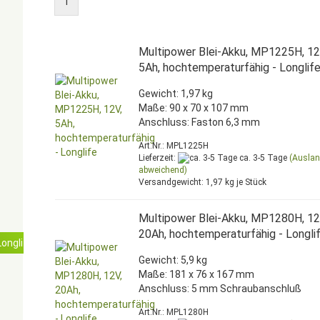
1
Multipower Blei-Akku, MP1225H, 12
5Ah, hochtemperaturfähig - Longlif
Gewicht: 1,97 kg
Maße: 90 x 70 x 107 mm
Anschluss: Faston 6,3 mm
Art.Nr.: MPL1225H
Lieferzeit:
ca. 3-5 Tage
(Ausla
abweichend)
Versandgewicht:
1,97
kg je Stück
Multipower Blei-Akku, MP1280H, 12
20Ah, hochtemperaturfähig - Longli
onglife
Gewicht: 5,9 kg
Maße: 181 x 76 x 167 mm
Anschluss: 5 mm Schraubanschluß
Art.Nr.: MPL1280H