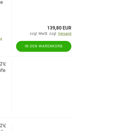
fe
139,80 EUR
zzgl. MwSt. zzgl.
Versand
nd
IN DEN WARENKORB
2V,
ife
2V,