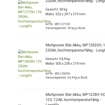
200Ah, hochtemperaturfähig - Longl
Gewicht: 58 kg
Maße: 522 x 207 x 219 mm
Art.Nr.: MPL12710H
Versandgewicht:
58
kg je Stück
Multipower Blei-Akku, MP12820H, 1
230Ah, hochtemperaturfähig - Longl
Gewicht: 64,4 kg
Maße: 500 x 238 x 219 mm
Art.Nr.: MPL12820H
Versandgewicht:
64,4
kg je Stück
Multipower Blei-Akku, MP1228H-VO
12V, 7,2Ah, hochtemperaturfähig -
Longlife