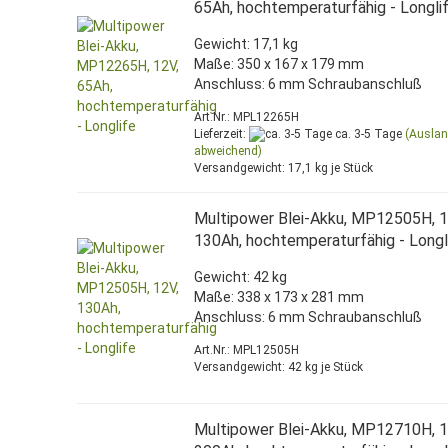
65Ah, hochtemperaturfähig - Longli
Gewicht: 17,1 kg
Maße: 350 x 167 x 179 mm
Anschluss: 6 mm Schraubanschluß
Art.Nr.: MPL12265H
Lieferzeit:
ca. 3-5 Tage
(Ausla
abweichend)
Versandgewicht:
17,1
kg je Stück
Multipower Blei-Akku, MP12505H, 1
130Ah, hochtemperaturfähig - Longl
Gewicht: 42 kg
Maße: 338 x 173 x 281 mm
Anschluss: 6 mm Schraubanschluß
Art.Nr.: MPL12505H
Versandgewicht:
42
kg je Stück
Multipower Blei-Akku, MP12710H, 1