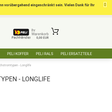
nn vorübergehend eingeschränkt sein. Vielen Dank für Ihr
ise für öffentl. Auftraggeber, Behörden, BOS
Kundenlogin
Merkzettel
Ihr
Warenkorb
0,00 EUR
E-Mail
PELI KOFFER
PELI RALS
PELI ERSATZTEILE
Passwort
ÜBER SAARBATT
KONTAKT
hstromtypen - Longlife
PEN - LONGLIFE
Konto erstellen
Passwort vergessen?