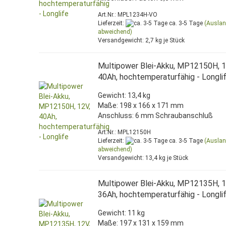
Art.Nr.: MPL1234H-VO
Lieferzeit:
ca. 3-5 Tage
(Ausla
abweichend)
Versandgewicht:
2,7
kg je Stück
Multipower Blei-Akku, MP12150H, 1
40Ah, hochtemperaturfähig - Longli
Gewicht: 13,4 kg
Maße: 198 x 166 x 171 mm
Anschluss: 6 mm Schraubanschluß
Art.Nr.: MPL12150H
Lieferzeit:
ca. 3-5 Tage
(Ausla
abweichend)
Versandgewicht:
13,4
kg je Stück
Multipower Blei-Akku, MP12135H, 1
36Ah, hochtemperaturfähig - Longli
Gewicht: 11 kg
Maße: 197 x 131 x 159 mm