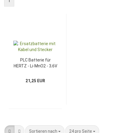
1
PLC Batterie für
HERTZ - Li-MnO2 - 3,6V
- 2700mAh
21,25 EUR
Sortieren nach
pro Seite
Sortieren nach
24 pro Seite