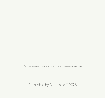
© 2026 - saarbatt GmbH & Co. KG - Alle Rechte vorbehalten
Onlineshop
by Gambio.de © 2026