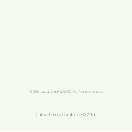
© 2026 - saarbatt GmbH & Co. KG - Alle Rechte vorbehalten
Onlineshop
by Gambio.de © 2026