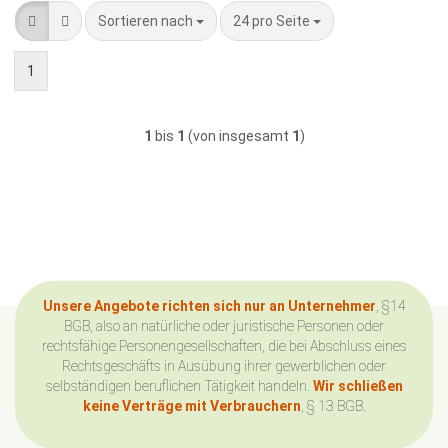
Sortieren nach
pro Seite
Sortieren nach
24 pro Seite
1
1
bis
1
(von insgesamt
1
)
Unsere Angebote richten sich nur an Unternehmer
, §14
BGB, also an natürliche oder juristische Personen oder
rechtsfähige Personengesellschaften, die bei Abschluss eines
Rechtsgeschäfts in Ausübung ihrer gewerblichen oder
selbständigen beruflichen Tätigkeit handeln.
Wir schließen
keine Verträge mit Verbrauchern
, § 13 BGB.