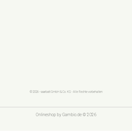
© 2026 - saarbatt GmbH & Co. KG - Alle Rechte vorbehalten
Onlineshop
by Gambio.de © 2026