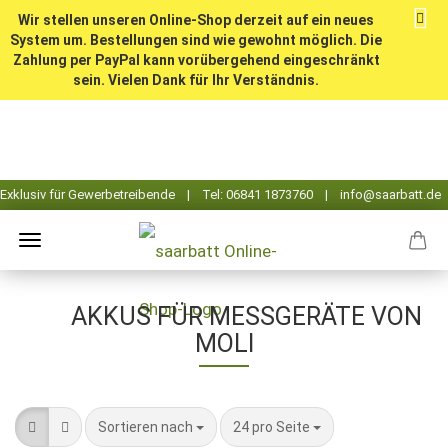
Wir stellen unseren Online-Shop derzeit auf ein neues
System um. Bestellungen sind wie gewohnt möglich. Die
Zahlung per PayPal kann vorübergehend eingeschränkt
sein. Vielen Dank für Ihr Verständnis.
AKKUS FÜR MESSGERÄTE VON
MOLI
Sortieren nach
pro Seite
Sortieren nach
24 pro Seite