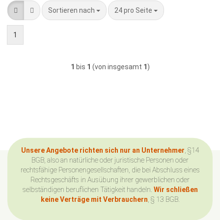
Sortieren nach
pro Seite
Sortieren nach
24 pro Seite
1
1
bis
1
(von insgesamt
1
)
Unsere Angebote richten sich nur an Unternehmer
, §14
BGB, also an natürliche oder juristische Personen oder
rechtsfähige Personengesellschaften, die bei Abschluss eines
Rechtsgeschäfts in Ausübung ihrer gewerblichen oder
selbständigen beruflichen Tätigkeit handeln.
Wir schließen
keine Verträge mit Verbrauchern
, § 13 BGB.