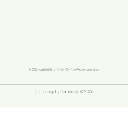
© 2026 - saarbatt GmbH & Co. KG - Alle Rechte vorbehalten
Onlineshop
by Gambio.de © 2026