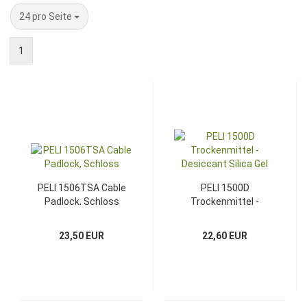
pro Seite
24 pro Seite
1
PELI 1506TSA Cable
PELI 1500D
Padlock, Schloss
Trockenmittel -
Desiccant Silica Gel
23,50 EUR
22,60 EUR