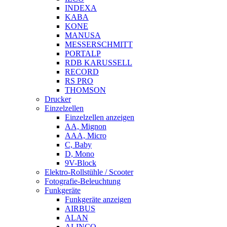
INDEXA
KABA
KONE
MANUSA
MESSERSCHMITT
PORTALP
RDB KARUSSELL
RECORD
RS PRO
THOMSON
Drucker
Einzelzellen
Einzelzellen anzeigen
AA, Mignon
AAA, Micro
C, Baby
D, Mono
9V-Block
Elektro-Rollstühle / Scooter
Fotografie-Beleuchtung
Funkgeräte
Funkgeräte anzeigen
AIRBUS
ALAN
ALINCO