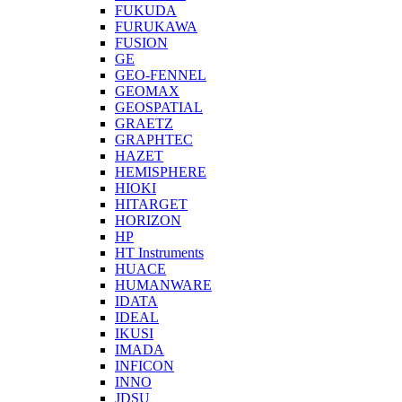
FUKUDA
FURUKAWA
FUSION
GE
GEO-FENNEL
GEOMAX
GEOSPATIAL
GRAETZ
GRAPHTEC
HAZET
HEMISPHERE
HIOKI
HITARGET
HORIZON
HP
HT Instruments
HUACE
HUMANWARE
IDATA
IDEAL
IKUSI
IMADA
INFICON
INNO
JDSU