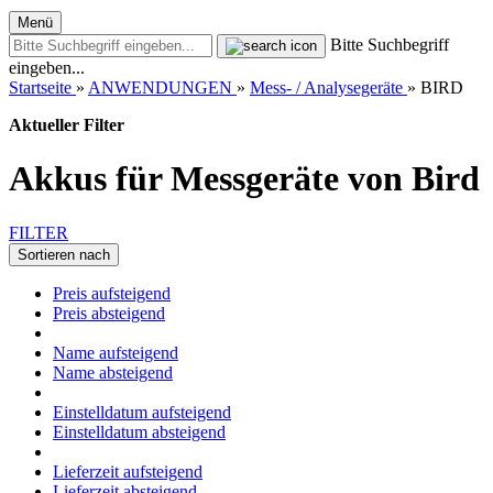
Menü
Bitte Suchbegriff
eingeben...
Startseite
»
ANWENDUNGEN
»
Mess- / Analysegeräte
»
BIRD
Aktueller Filter
Akkus für Messgeräte von Bird
FILTER
Sortieren nach
Preis aufsteigend
Preis absteigend
Name aufsteigend
Name absteigend
Einstelldatum aufsteigend
Einstelldatum absteigend
Lieferzeit aufsteigend
Lieferzeit absteigend