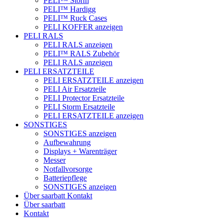
PELI™ Storm
PELI™ Hardigg
PELI™ Ruck Cases
PELI KOFFER anzeigen
PELI RALS
PELI RALS anzeigen
PELI™ RALS Zubehör
PELI RALS anzeigen
PELI ERSATZTEILE
PELI ERSATZTEILE anzeigen
PELI Air Ersatzteile
PELI Protector Ersatzteile
PELI Storm Ersatzteile
PELI ERSATZTEILE anzeigen
SONSTIGES
SONSTIGES anzeigen
Aufbewahrung
Displays + Warenträger
Messer
Notfallvorsorge
Batteriepflege
SONSTIGES anzeigen
Über saarbatt
Kontakt
Über saarbatt
Kontakt