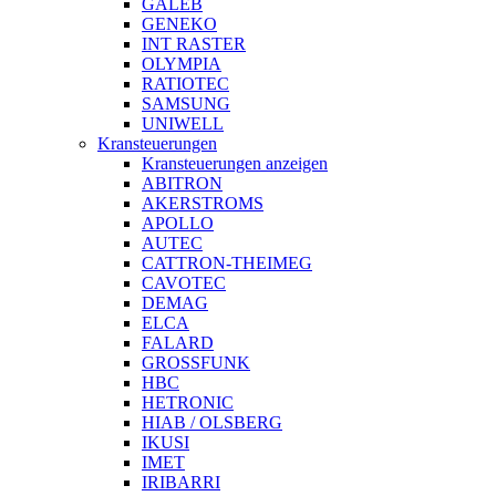
GALEB
GENEKO
INT RASTER
OLYMPIA
RATIOTEC
SAMSUNG
UNIWELL
Kransteuerungen
Kransteuerungen anzeigen
ABITRON
AKERSTROMS
APOLLO
AUTEC
CATTRON-THEIMEG
CAVOTEC
DEMAG
ELCA
FALARD
GROSSFUNK
HBC
HETRONIC
HIAB / OLSBERG
IKUSI
IMET
IRIBARRI