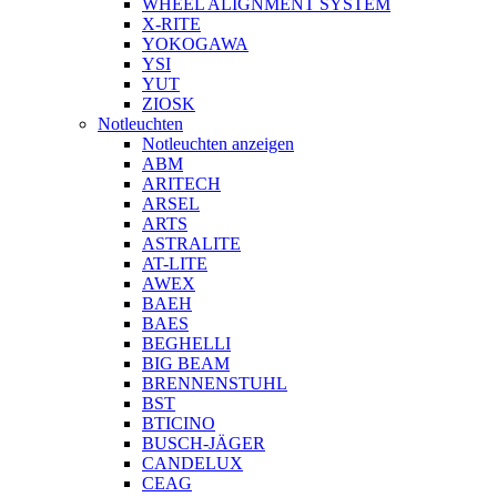
WHEEL ALIGNMENT SYSTEM
X-RITE
YOKOGAWA
YSI
YUT
ZIOSK
Notleuchten
Notleuchten anzeigen
ABM
ARITECH
ARSEL
ARTS
ASTRALITE
AT-LITE
AWEX
BAEH
BAES
BEGHELLI
BIG BEAM
BRENNENSTUHL
BST
BTICINO
BUSCH-JÄGER
CANDELUX
CEAG