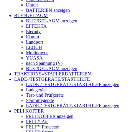
Uhren
BATTERIEN anzeigen
BLEI/GEL/AGM
BLEI/GEL/AGM anzeigen
EFFEKTA
Eternity
Fiamm
Landport
LEOCH
Multipower
YUASA
nach Spannung (V)
BLEI/GEL/AGM anzeigen
TRAKTIONS-/STAPLERBATTERIEN
LADE-/TESTGERÄTE/STARTHILFE
LADE-/TESTGERÄTE/STARTHILFE anzeigen
Ladegeräte
Test- und Prüfgeräte
Starthilfegeräte
LADE-/TESTGERÄTE/STARTHILFE anzeigen
PELI KOFFER
PELI KOFFER anzeigen
PELI™ Air
PELI™ Protector