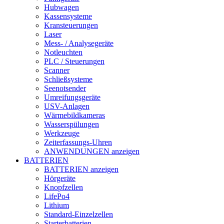
Hubwagen
Kassensysteme
Kransteuerungen
Laser
Mess- / Analysegeräte
Notleuchten
PLC / Steuerungen
Scanner
Schließsysteme
Seenotsender
Umreifungsgeräte
USV-Anlagen
Wärmebildkameras
Wasserspülungen
Werkzeuge
Zeiterfassungs-Uhren
ANWENDUNGEN anzeigen
BATTERIEN
BATTERIEN anzeigen
Hörgeräte
Knopfzellen
LifePo4
Lithium
Standard-Einzelzellen
Starterbatterien