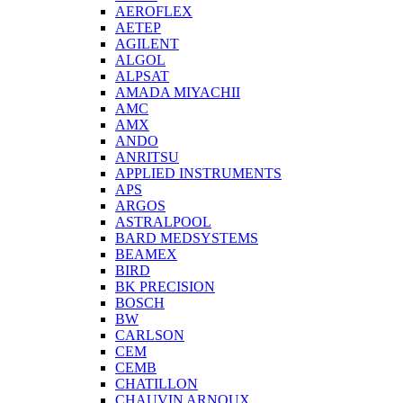
AEROFLEX
AETEP
AGILENT
ALGOL
ALPSAT
AMADA MIYACHII
AMC
AMX
ANDO
ANRITSU
APPLIED INSTRUMENTS
APS
ARGOS
ASTRALPOOL
BARD MEDSYSTEMS
BEAMEX
BIRD
BK PRECISION
BOSCH
BW
CARLSON
CEM
CEMB
CHATILLON
CHAUVIN ARNOUX