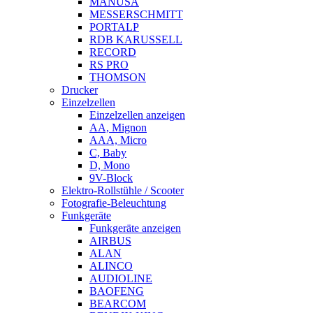
MANUSA
MESSERSCHMITT
PORTALP
RDB KARUSSELL
RECORD
RS PRO
THOMSON
Drucker
Einzelzellen
Einzelzellen anzeigen
AA, Mignon
AAA, Micro
C, Baby
D, Mono
9V-Block
Elektro-Rollstühle / Scooter
Fotografie-Beleuchtung
Funkgeräte
Funkgeräte anzeigen
AIRBUS
ALAN
ALINCO
AUDIOLINE
BAOFENG
BEARCOM