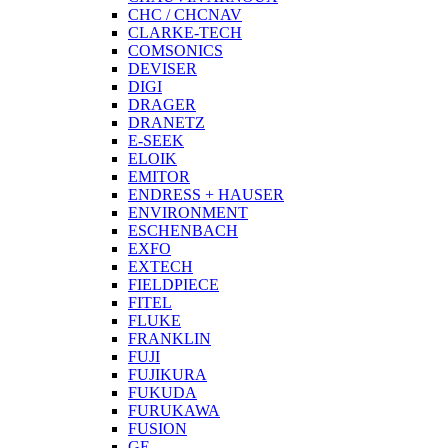
CHC / CHCNAV
CLARKE-TECH
COMSONICS
DEVISER
DIGI
DRAGER
DRANETZ
E-SEEK
ELOIK
EMITOR
ENDRESS + HAUSER
ENVIRONMENT
ESCHENBACH
EXFO
EXTECH
FIELDPIECE
FITEL
FLUKE
FRANKLIN
FUJI
FUJIKURA
FUKUDA
FURUKAWA
FUSION
GE