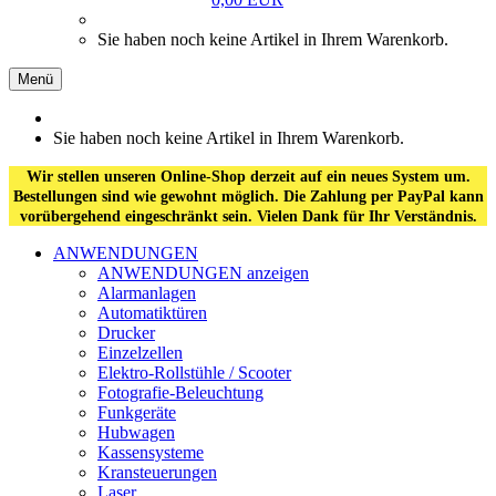
Sie haben noch keine Artikel in Ihrem Warenkorb.
Menü
Sie haben noch keine Artikel in Ihrem Warenkorb.
Wir stellen unseren Online-Shop derzeit auf ein neues System um.
Bestellungen sind wie gewohnt möglich. Die Zahlung per PayPal kann
vorübergehend eingeschränkt sein. Vielen Dank für Ihr Verständnis.
ANWENDUNGEN
ANWENDUNGEN anzeigen
Alarmanlagen
Automatiktüren
Drucker
Einzelzellen
Elektro-Rollstühle / Scooter
Fotografie-Beleuchtung
Funkgeräte
Hubwagen
Kassensysteme
Kransteuerungen
Laser