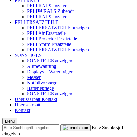
PELI RALS
PELI RALS anzeigen
PELI™ RALS Zubehör
PELI RALS anzeigen
PELI ERSATZTEILE
PELI ERSATZTEILE anzeigen
PELI Air Ersatzteile
PELI Protector Ersatzteile
PELI Storm Ersatzteile
PELI ERSATZTEILE anzeigen
SONSTIGES
SONSTIGES anzeigen
Aufbewahrung
Displays + Warenträger
Messer
Notfallvorsorge
Batteriepflege
SONSTIGES anzeigen
Über saarbatt
Kontakt
Über saarbatt
Kontakt
Menü
Bitte Suchbegriff
eingeben...