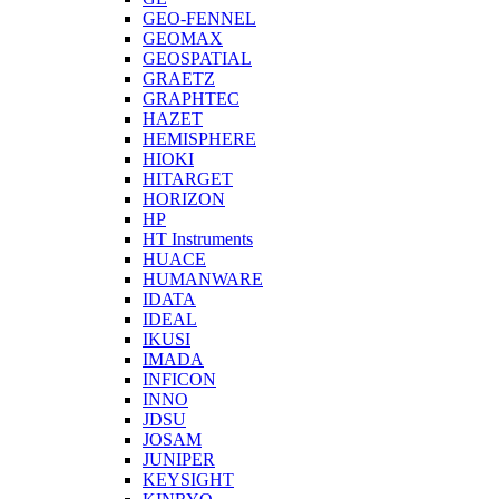
GEO-FENNEL
GEOMAX
GEOSPATIAL
GRAETZ
GRAPHTEC
HAZET
HEMISPHERE
HIOKI
HITARGET
HORIZON
HP
HT Instruments
HUACE
HUMANWARE
IDATA
IDEAL
IKUSI
IMADA
INFICON
INNO
JDSU
JOSAM
JUNIPER
KEYSIGHT