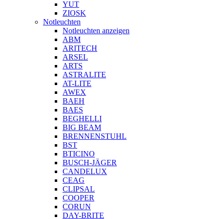
YUT
ZIOSK
Notleuchten
Notleuchten anzeigen
ABM
ARITECH
ARSEL
ARTS
ASTRALITE
AT-LITE
AWEX
BAEH
BAES
BEGHELLI
BIG BEAM
BRENNENSTUHL
BST
BTICINO
BUSCH-JÄGER
CANDELUX
CEAG
CLIPSAL
COOPER
CORUN
DAY-BRITE