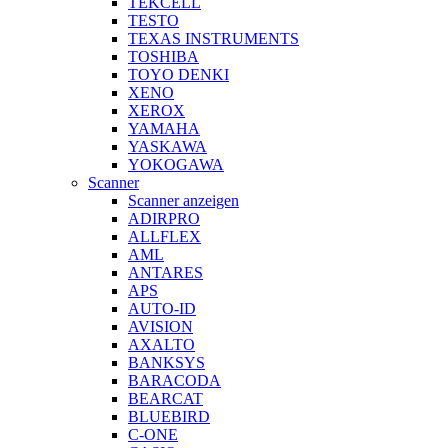
TEKCELL
TESTO
TEXAS INSTRUMENTS
TOSHIBA
TOYO DENKI
XENO
XEROX
YAMAHA
YASKAWA
YOKOGAWA
Scanner
Scanner anzeigen
ADIRPRO
ALLFLEX
AML
ANTARES
APS
AUTO-ID
AVISION
AXALTO
BANKSYS
BARACODA
BEARCAT
BLUEBIRD
C-ONE