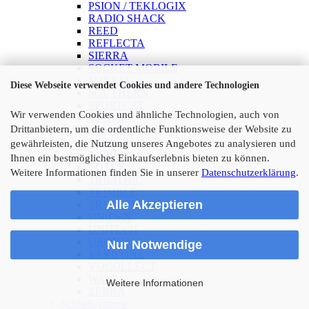
PSION / TEKLOGIX
RADIO SHACK
REED
REFLECTA
SIERRA
SOCKET MOBILE
SOKKIA
Diese Webseite verwendet Cookies und andere Technologien
SOUTHERN
SPORTCAT
Wir verwenden Cookies und ähnliche Technologien, auch von
SUNMI
Drittanbietern, um die ordentliche Funktionsweise der Website zu
SYMBOL
TELXON
gewährleisten, die Nutzung unseres Angebotes zu analysieren und
TOPCON
Ihnen ein bestmögliches Einkaufserlebnis bieten zu können.
TOTEX
Weitere Informationen finden Sie in unserer
Datenschutzerklärung
.
TRILITHIC
TRIMBLE
Alle Akzeptieren
TRUNK TRACKERS
UNIDEN
UNITECH
UROVO
Nur Notwendige
VERIFONE
VOCOLLECT
WASP
Weitere Informationen
ZEBRA
Schließsysteme