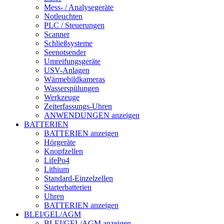
Mess- / Analysegeräte
Notleuchten
PLC / Steuerungen
Scanner
Schließsysteme
Seenotsender
Umreifungsgeräte
USV-Anlagen
Wärmebildkameras
Wasserspülungen
Werkzeuge
Zeiterfassungs-Uhren
ANWENDUNGEN anzeigen
BATTERIEN
BATTERIEN anzeigen
Hörgeräte
Knopfzellen
LifePo4
Lithium
Standard-Einzelzellen
Starterbatterien
Uhren
BATTERIEN anzeigen
BLEI/GEL/AGM
BLEI/GEL/AGM anzeigen