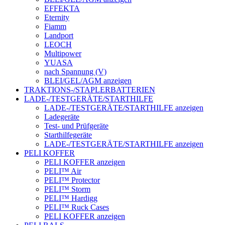
EFFEKTA
Eternity
Fiamm
Landport
LEOCH
Multipower
YUASA
nach Spannung (V)
BLEI/GEL/AGM anzeigen
TRAKTIONS-/STAPLERBATTERIEN
LADE-/TESTGERÄTE/STARTHILFE
LADE-/TESTGERÄTE/STARTHILFE anzeigen
Ladegeräte
Test- und Prüfgeräte
Starthilfegeräte
LADE-/TESTGERÄTE/STARTHILFE anzeigen
PELI KOFFER
PELI KOFFER anzeigen
PELI™ Air
PELI™ Protector
PELI™ Storm
PELI™ Hardigg
PELI™ Ruck Cases
PELI KOFFER anzeigen