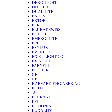
DEKO-LIGHT
DOTLUX
DUAL-LITE
EATON
EKTOR
ELRO
ELUBAT SWISS
ELXTEU
EMERGI-LITE
ERC
ESYLUX
EVENLITE
EXIST LIGHT CO
EXISTALITE
FARNELL
FISCHER
GE
GP
HARVARD ENGINEERING
IFEITUO
JJJ
LEGRAND
LFI
LITHONIA
LUXALITE