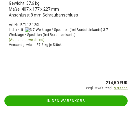
Gewicht: 37,6 kg
Maße: 407 x 177 x 227 mm
Anschluss: 8 mm Schraubanschluss
Art.Nr.: BTL12-120L
Lieferzeit:
3-7
Werktage / Spedition (frei Bordsteinkante)
(Ausland abweichend)
Versandgewicht:
37,6
kg je Stück
214,50 EUR
zzgl. MwSt. zzgl.
Versand
IN DEN WARENKORB