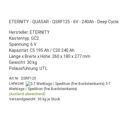
ETERNITY - QUASAR - QSRF125 - 6V - 240Ah - Deep Cycle
Hersteller: ETERNITY
Kastentyp: GC2
Spannung: 6 V
Kapazität: C5 195 Ah / C20 240 Ah
Länge x Breite x Höhe: 260 x 180 x 277 mm
Gewicht: 30 kg
Polausführung: UTL
Art.Nr.: QSRF125
Lieferzeit:
3-7
Werktage / Spedition (frei Bordsteinkante)
(Ausland abweichend)
Versandgewicht:
30
kg je Stück