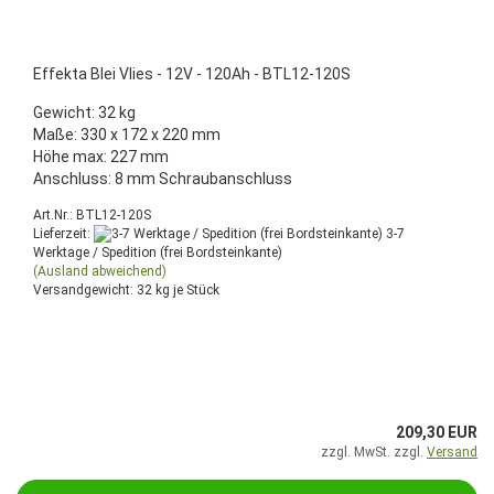
Effekta Blei Vlies - 12V - 120Ah - BTL12-120S
Gewicht: 32 kg
Maße: 330 x 172 x 220 mm
Höhe max: 227 mm
Anschluss: 8 mm Schraubanschluss
Art.Nr.: BTL12-120S
Lieferzeit:
3-7
Werktage / Spedition (frei Bordsteinkante)
(Ausland abweichend)
Versandgewicht:
32
kg je Stück
209,30 EUR
zzgl. MwSt. zzgl.
Versand