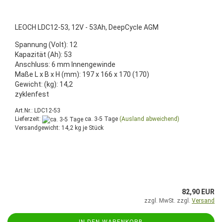
LEOCH LDC12-53, 12V - 53Ah, DeepCycle AGM
Spannung (Volt): 12
Kapazität (Ah): 53
Anschluss: 6 mm Innengewinde
Maße L x B x H (mm): 197 x 166 x 170 (170)
Gewicht: (kg): 14,2
zyklenfest
Art.Nr.: LDC12-53
Lieferzeit:
ca. 3-5 Tage
(Ausland abweichend)
Versandgewicht:
14,2
kg je Stück
82,90 EUR
zzgl. MwSt. zzgl.
Versand
IN DEN WARENKORB