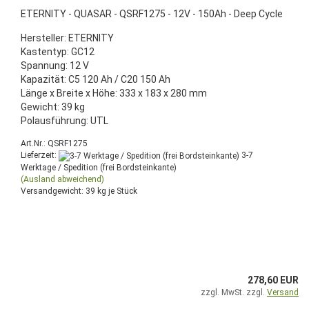
ETERNITY - QUASAR - QSRF1275 - 12V - 150Ah - Deep Cycle
Hersteller: ETERNITY
Kastentyp: GC12
Spannung: 12 V
Kapazität: C5 120 Ah / C20 150 Ah
Länge x Breite x Höhe: 333 x 183 x 280 mm
Gewicht: 39 kg
Polausführung: UTL
Art.Nr.: QSRF1275
Lieferzeit:
3-7
Werktage / Spedition (frei Bordsteinkante)
(Ausland abweichend)
Versandgewicht:
39
kg je Stück
278,60 EUR
zzgl. MwSt. zzgl.
Versand