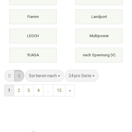
Fiamm
Landport
LEOCH
Multipower
YUASA
nach Spannung (V)
Sortieren nach
pro Seite
Sortieren nach
24 pro Seite
1
2
3
4
...
15
»