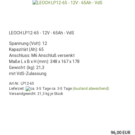
LEOCH LP12-65 - 12V - 65Ah - VdS
Spannung (Volt): 12
Kapazität (Ah): 65
Anschluss: M6 Anschluß versenkt
Maße L x B x H (mm): 348 x 167 x 178
Gewicht: (kg): 21,3
mit VdS-Zulassung
Art.Nr.: LP12-65
Lieferzeit:
ca. 3-5 Tage
(Ausland abweichend)
Versandgewicht:
21,3
kg je Stück
96,00 EUR