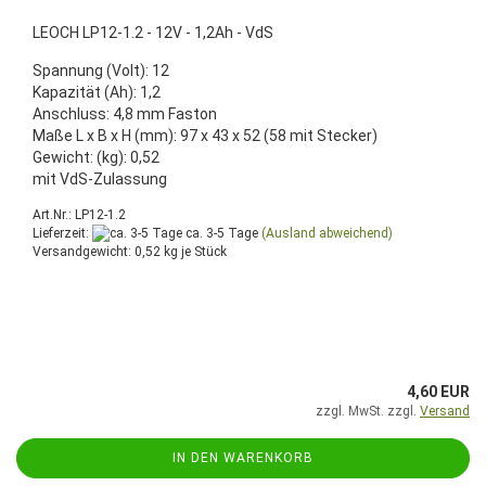
LEOCH LP12-1.2 - 12V - 1,2Ah - VdS
Spannung (Volt): 12
Kapazität (Ah): 1,2
Anschluss: 4,8 mm Faston
Maße L x B x H (mm): 97 x 43 x 52 (58 mit Stecker)
Gewicht: (kg): 0,52
mit VdS-Zulassung
Art.Nr.: LP12-1.2
Lieferzeit:
ca. 3-5 Tage
(Ausland abweichend)
Versandgewicht:
0,52
kg je Stück
4,60 EUR
zzgl. MwSt. zzgl.
Versand
IN DEN WARENKORB