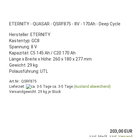
ETERNITY - QUASAR - QSRF875 - 8V - 170Ah - Deep Cycle
Hersteller: ETERNITY
Kastentyp: GC8
Spannung: 8 V
Kapazität: C5 145 Ah / C20 170 Ah
Länge x Breite x Höhe: 260 x 180 x 277 mm
Gewicht: 29 kg
Polausführung: UTL
Art.Nr.: QSRF875
Lieferzeit:
ca. 3-5 Tage
(Ausland abweichend)
Versandgewicht:
29
kg je Stück
203,00 EUR
zzgl. MwSt. zzgl.
Versand