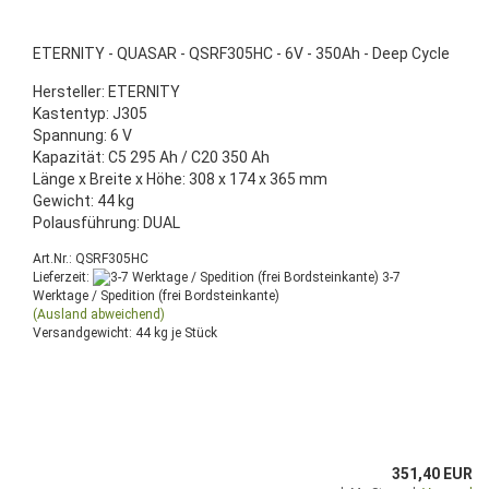
ETERNITY - QUASAR - QSRF305HC - 6V - 350Ah - Deep Cycle
Hersteller: ETERNITY
Kastentyp: J305
Spannung: 6 V
Kapazität: C5 295 Ah / C20 350 Ah
Länge x Breite x Höhe: 308 x 174 x 365 mm
Gewicht: 44 kg
Polausführung: DUAL
Art.Nr.: QSRF305HC
Lieferzeit:
3-7
Werktage / Spedition (frei Bordsteinkante)
(Ausland abweichend)
Versandgewicht:
44
kg je Stück
351,40 EUR