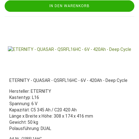
IN DEN WARENKORB
ETERNITY - QUASAR - QSRFL16HC - 6V - 420Ah - Deep Cycle
Hersteller: ETERNITY
Kastentyp: L16
Spannung: 6 V
Kapazität: C5 345 Ah / C20 420 Ah
Länge x Breite x Höhe: 308 x 174 x 416 mm
Gewicht: 50 kg
Polausführung: DUAL
Art.Nr.: QSRFL16HC