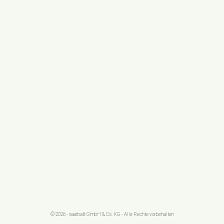
© 2026 - saarbatt GmbH & Co. KG - Alle Rechte vorbehalten