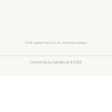
© 2026 - saarbatt GmbH & Co. KG - Alle Rechte vorbehalten
Onlineshop
by Gambio.de © 2026