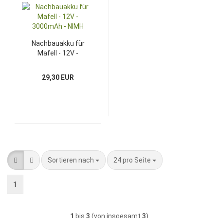
Nachbauakku für
Mafell - 12V -
3000mAh - NIMH
29,30 EUR
Sortieren nach
pro Seite
Sortieren nach
24 pro Seite
1
1
bis
3
(von insgesamt
3
)