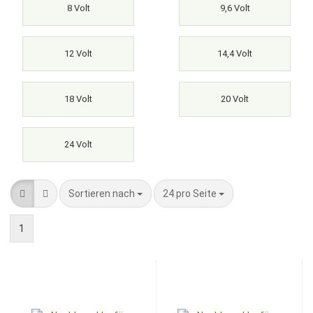
8 Volt
9,6 Volt
12 Volt
14,4 Volt
18 Volt
20 Volt
24 Volt
Sortieren nach
pro Seite
Sortieren nach
24 pro Seite
1