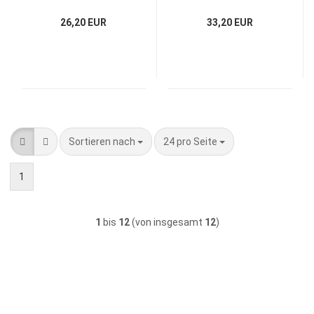
3000mAh - NIMH
3000mAh - NIMH
26,20 EUR
33,20 EUR
Sortieren nach
pro Seite
Sortieren nach
24 pro Seite
1
1
bis
12
(von insgesamt
12
)