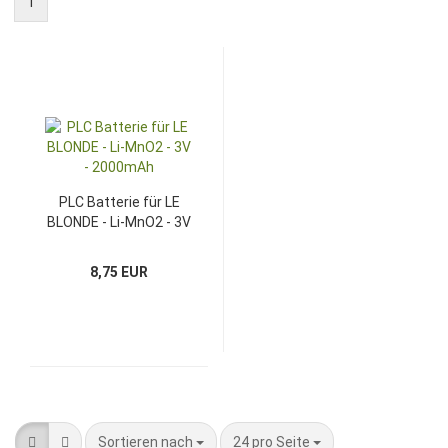
1
PLC Batterie für LE
BLONDE - Li-MnO2 - 3V
- 2000mAh
8,75 EUR
Sortieren nach
pro Seite
Sortieren nach
24 pro Seite