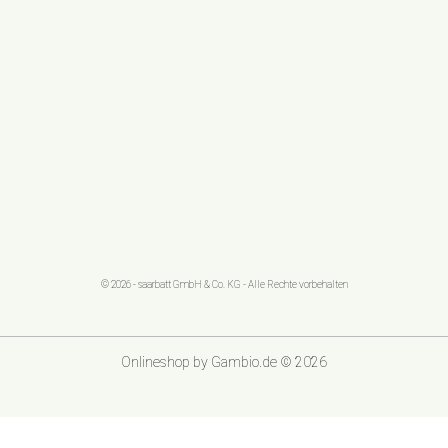
© 2026 - saarbatt GmbH & Co. KG - Alle Rechte vorbehalten
Onlineshop
by Gambio.de © 2026