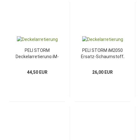
PELI STORM
PELI STORM iM2050
Deckelarretierung iM-
Ersatz-Schaumstoff,
LIDSTAY
3-teilig
44,50 EUR
26,00 EUR