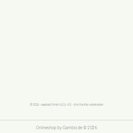
© 2026 - saarbatt GmbH & Co. KG - Alle Rechte vorbehalten
Onlineshop
by Gambio.de © 2026