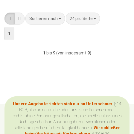
Sortieren nach
pro Seite
Sortieren nach
24 pro Seite
1
1
bis
9
(von insgesamt
9
)
Unsere Angebote richten sich nur an Unternehmer
, §14
BGB, also an natürliche oder juristische Personen oder
rechtsfähige Personengesellschaften, die bei Abschluss eines
Rechtsgeschäfts in Ausübung ihrer gewerblichen oder
selbständigen beruflichen Tätigkeit handeln.
Wir schließen
keine Verträge mit Verbrauchern
, § 13 BGB.