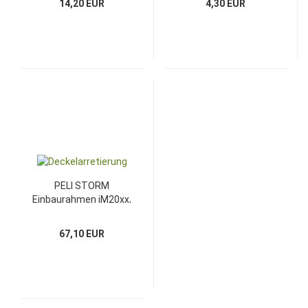
14,20 EUR
4,30 EUR
PELI STORM
Einbaurahmen iM20xx,
Bodenlünette
67,10 EUR