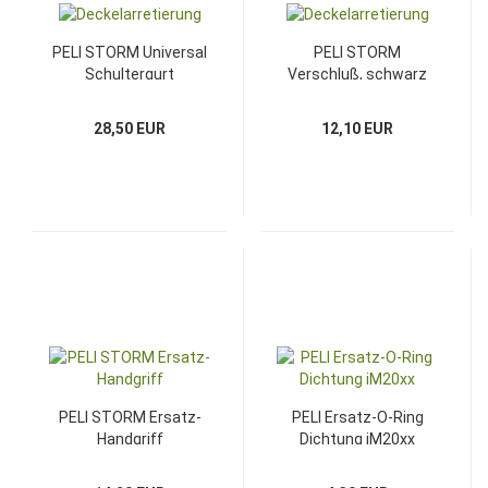
PELI STORM Universal
PELI STORM
Schultergurt
Verschluß, schwarz
28,50 EUR
12,10 EUR
PELI STORM Ersatz-
PELI Ersatz-O-Ring
Handgriff
Dichtung iM20xx