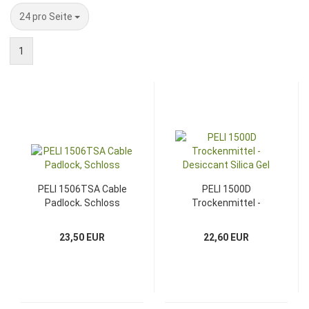
pro Seite
24 pro Seite
1
PELI 1506TSA Cable
PELI 1500D
Padlock, Schloss
Trockenmittel -
Desiccant Silica Gel
23,50 EUR
22,60 EUR