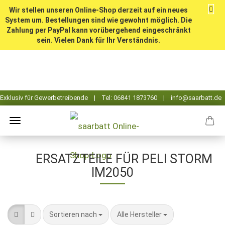
Wir stellen unseren Online-Shop derzeit auf ein neues
System um. Bestellungen sind wie gewohnt möglich. Die
Zahlung per PayPal kann vorübergehend eingeschränkt
sein. Vielen Dank für Ihr Verständnis.
ERSATZTEILE FÜR PELI STORM
IM2050
Sortieren nach
pro Seite
Sortieren nach
Alle Hersteller