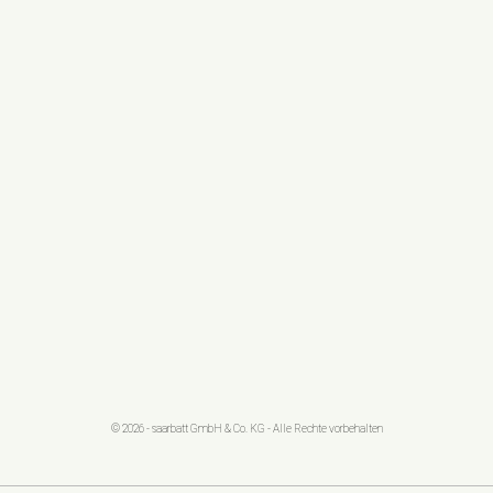
© 2026 - saarbatt GmbH & Co. KG - Alle Rechte vorbehalten