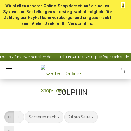
Wir stellen unseren Online-Shop derzeit auf ein neues
System um. Bestellungen sind wie gewohnt möglich. Die
Zahlung per PayPal kann vorübergehend eingeschränkt
sein. Vielen Dank für Ihr Verständnis.
DOLPHIN
Sortieren nach
pro Seite
Sortieren nach
24 pro Seite