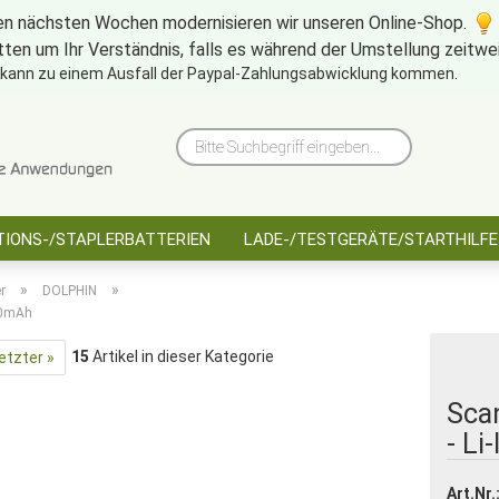
en nächsten Wochen modernisieren wir unseren Online-Shop.
tten um Ihr Verständnis, falls es während der Umstellung zeitw
10 Jahre saarbatt
Hinwe
 kann zu einem Ausfall der Paypal-Zahlungsabwicklung kommen.
Bitte
Suchbegriff
eingeben...
IONS-/STAPLERBATTERIEN
LADE-/TESTGERÄTE/STARTHILFE
»
»
r
DOLPHIN
200mAh
15
Artikel in dieser Kategorie
etzter »
Sca
- Li
Art.Nr.