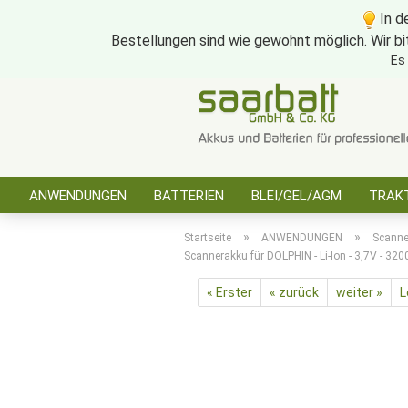
In d
Bestellungen sind wie gewohnt möglich. Wir bi
Es
ANWENDUNGEN
BATTERIEN
BLEI/GEL/AGM
TRAKT
SONSTIGES
»
»
Startseite
ANWENDUNGEN
Scanne
Scannerakku für DOLPHIN - Li-Ion - 3,7V - 3
« Erster
« zurück
weiter »
L