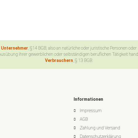
n Unternehmer
, §14 BGB, also an natürliche oder juristische Personen oder
Ausübung ihrer gewerblichen oder selbständigen beruflichen Tätigkeit han
Verbrauchern
, § 13 BGB.
Informationen
Impressum
AGB
Zahlung und Versand
Datenschutzerklärung