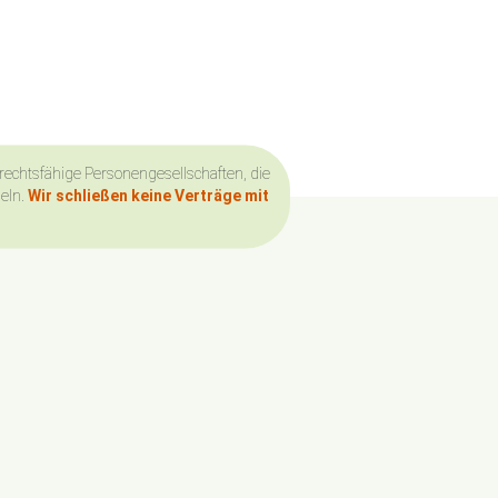
 rechtsfähige Personengesellschaften, die
deln.
Wir schließen keine Verträge mit