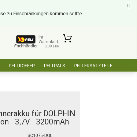
eise zu Einschränkungen kommen sollte.
ise für öffentl. Auftraggeber, Behörden, BOS
Kundenlogin
Merkzettel
Ihr
Warenkorb
0,00 EUR
E-Mail
PELI KOFFER
PELI RALS
PELI ERSATZTEILE
Passwort
ÜBER SAARBATT
KONTAKT
Konto erstellen
Passwort vergessen?
nnerakku für DOLPHIN
-Ion - 3,7V - 3200mAh
:
SC1075-DOL