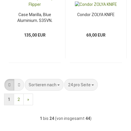
Case Marilla, Blue
Condor ZOLYA KNIFE
Aluminium, S35VN,
Flipper
135,00 EUR
69,00 EUR
Sortieren nach
pro Seite
Sortieren nach
24 pro Seite
1
2
»
1
bis
24
(von insgesamt
44
)