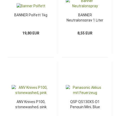
BANNER Polfett 1kg
BANNER
Neutralonspray 1 Liter
19,80 EUR
8,55 EUR
ANV Knives P100,
QSP QS130XS-D1
stonewashed, pink
Penguin Mini, Blue
G10/ CarbonFiber