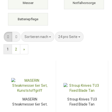
Messer
Notfallvorsorge
Batteriepflege
Sortieren nach
pro Seite
Sortieren nach
24 pro Seite
1
2
»
MASERIN
Stroup Knives TU3
Steakmesser 6er Set,
Fixed Blade Tan
Kunststoffgriff