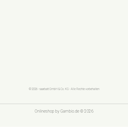
© 2026 - saarbatt GmbH & Co. KG - Alle Rechte vorbehalten
Onlineshop
by Gambio.de © 2026