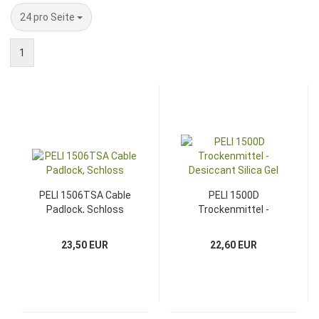
pro Seite
24 pro Seite
1
PELI 1506TSA Cable
PELI 1500D
Padlock, Schloss
Trockenmittel -
Desiccant Silica Gel
23,50 EUR
22,60 EUR