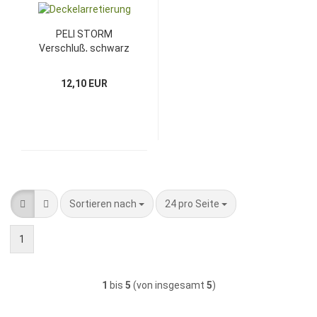
PELI STORM
Verschluß, schwarz
12,10 EUR
Sortieren nach
pro Seite
Sortieren nach
24 pro Seite
1
1
bis
5
(von insgesamt
5
)