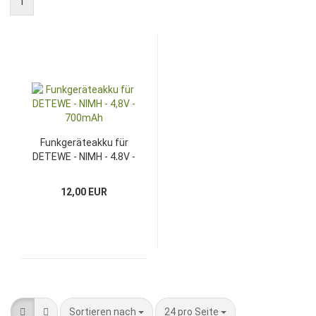
1
Funkgeräteakku für
DETEWE - NIMH - 4,8V -
700mAh
12,00 EUR
Sortieren nach
pro Seite
Sortieren nach
24 pro Seite