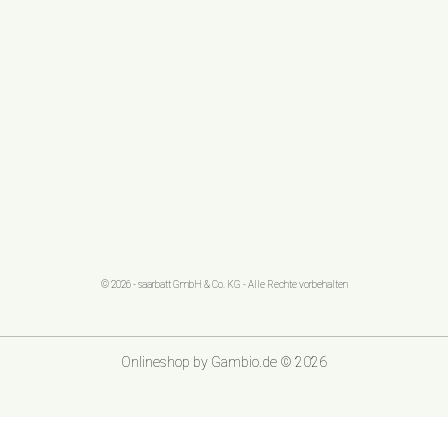
© 2026 - saarbatt GmbH & Co. KG - Alle Rechte vorbehalten
Onlineshop
by Gambio.de © 2026