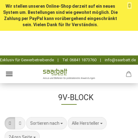
Wir stellen unseren Online-Shop derzeit auf ein neues
System um. Bestellungen sind wie gewohnt möglich. Die
Zahlung per PayPal kann vorübergehend eingeschränkt
sein. Vielen Dank für Ihr Verständnis.
9V-BLOCK
Sortieren nach
pro Seite
Sortieren nach
Alle Hersteller
pro Seite
24 pro Seite