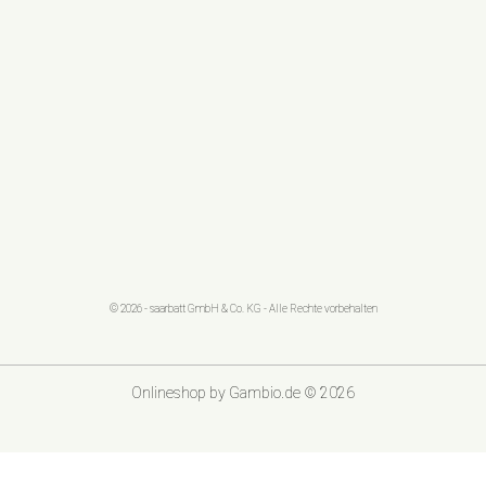
© 2026 - saarbatt GmbH & Co. KG - Alle Rechte vorbehalten
Onlineshop
by Gambio.de © 2026