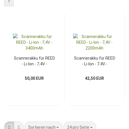
1
Scannerakku für REED
Scannerakku für REED
- Li-Ion - 7,4V -
- Li-Ion - 7,4V -
3400mAh
2200mAh
50,00 EUR
42,50 EUR
Sortieren nach
pro Seite
Sortieren nach
24 pro Seite