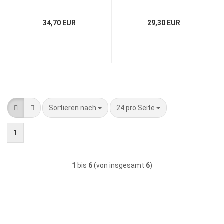
3000mAh - NIMH
3000mAh - NIMH
34,70 EUR
29,30 EUR
Sortieren nach
pro Seite
Sortieren nach
24 pro Seite
1
1
bis
6
(von insgesamt
6
)