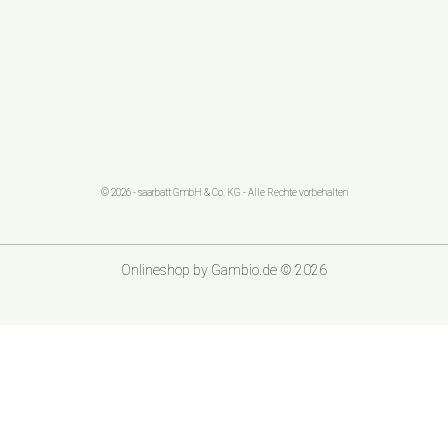
© 2026 - saarbatt GmbH & Co. KG - Alle Rechte vorbehalten
Onlineshop
by Gambio.de © 2026