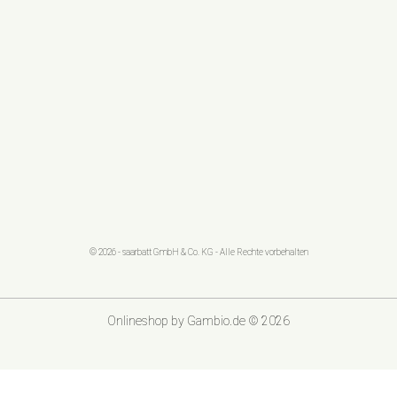
© 2026 - saarbatt GmbH & Co. KG - Alle Rechte vorbehalten
Onlineshop
by Gambio.de © 2026