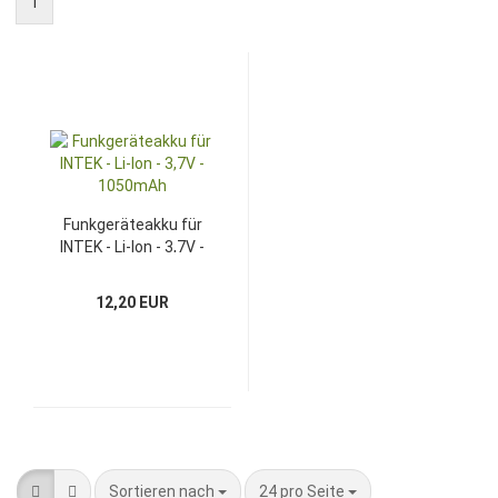
1
Funkgeräteakku für
INTEK - Li-Ion - 3,7V -
1050mAh
12,20 EUR
Sortieren nach
pro Seite
Sortieren nach
24 pro Seite