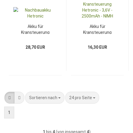
Akku für
Akku für
Kransteuerung
Kransteuerung
Hetronic - 9,6V -
Hetronic - 3,6V -
2000mAh - NIMH
2500mAh - NIMH
28,70 EUR
16,30 EUR
Sortieren nach
pro Seite
Sortieren nach
24 pro Seite
1
1
bis
4
(von insgesamt
4
)