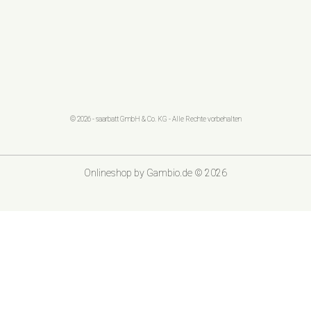
© 2026 - saarbatt GmbH & Co. KG - Alle Rechte vorbehalten
Onlineshop
by Gambio.de © 2026