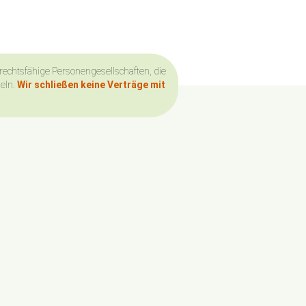
 rechtsfähige Personengesellschaften, die
deln.
Wir schließen keine Verträge mit