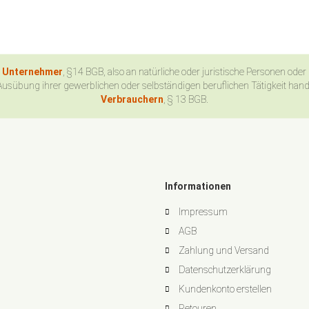
n Unternehmer
, §14 BGB, also an natürliche oder juristische Personen oder
Ausübung ihrer gewerblichen oder selbständigen beruflichen Tätigkeit han
Verbrauchern
, § 13 BGB.
Informationen
Impressum
AGB
Zahlung und Versand
Datenschutzerklärung
Kundenkonto erstellen
Retouren