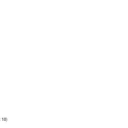
t
10
)