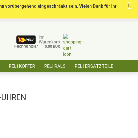
nn vorübergehend eingeschränkt sein. Vielen Dank für Ihr
ise für öffentl. Auftraggeber, Behörden, BOS
Kundenlogin
Merkzettel
Ihr
Warenkorb
0,00 EUR
E-Mail
PELI KOFFER
PELI RALS
PELI ERSATZTEILE
Passwort
ÜBER SAARBATT
KONTAKT
-UHREN
Konto erstellen
Passwort vergessen?