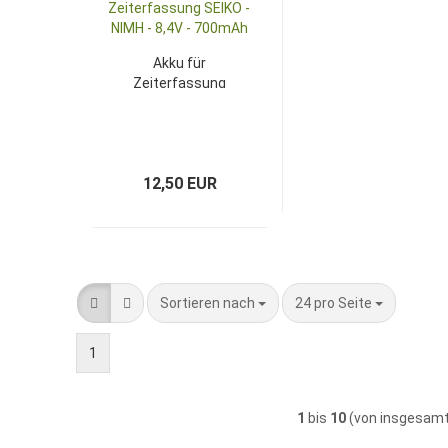
Akku für
Zeiterfassung
SEIKO - NIMH -
8,4V - 700mAh
12,50 EUR
Sortieren nach
pro Seite
Sortieren nach
24 pro Seite
1
1
bis
10
(von insgesam