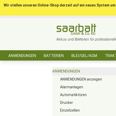
Wir stellen unseren Online-Shop derzeit auf ein neues System um
ANWENDUNGEN
BATTERIEN
BLEI/GEL/AGM
TRAKT
SONSTIGES
ANWENDUNGEN
ANWENDUNGEN anzeigen
Alarmanlagen
Automatiktüren
Drucker
Einzelzellen