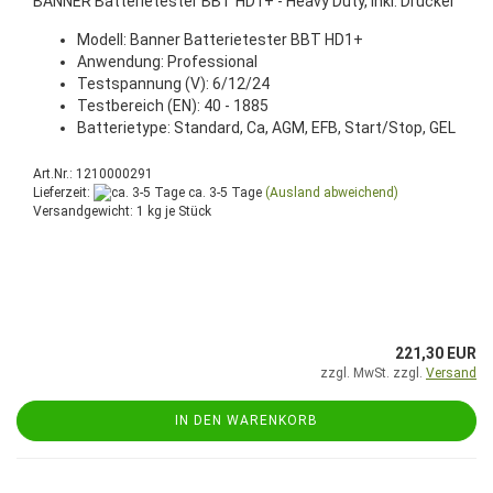
BANNER Batterietester BBT HD1+ - Heavy Duty, inkl. Drucker
Modell: Banner Batterietester BBT HD1+
Anwendung: Professional
Testspannung (V): 6/12/24
Testbereich (EN): 40 - 1885
Batterietype: Standard, Ca, AGM, EFB, Start/Stop, GEL
Art.Nr.: 1210000291
Lieferzeit:
ca. 3-5 Tage
(Ausland abweichend)
Versandgewicht:
1
kg je Stück
221,30 EUR
zzgl. MwSt. zzgl.
Versand
IN DEN WARENKORB