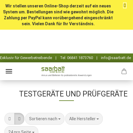
Wir stellen unseren Online-Shop derzeit auf ein neues
System um. Bestellungen sind wie gewohnt möglich. Die
Zahlung per PayPal kann vorübergehend eingeschränkt
sein. Vielen Dank für Ihr Verständnis.
TESTGERÄTE UND PRÜFGERÄTE
Sortieren nach
pro Seite
Sortieren nach
Alle Hersteller
pro Seite
24 pro Seite