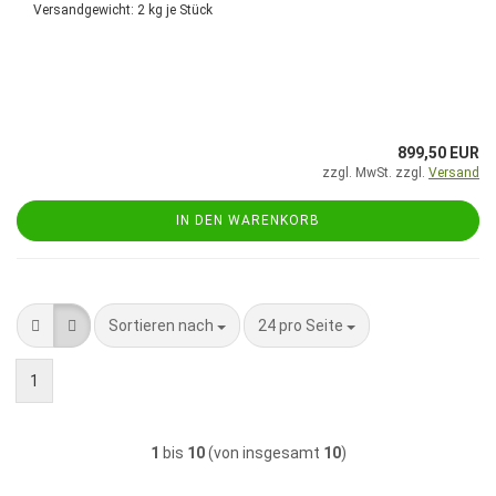
Versandgewicht:
2
kg je Stück
899,50 EUR
zzgl. MwSt. zzgl.
Versand
IN DEN WARENKORB
Sortieren nach
pro Seite
Sortieren nach
24 pro Seite
1
1
bis
10
(von insgesamt
10
)