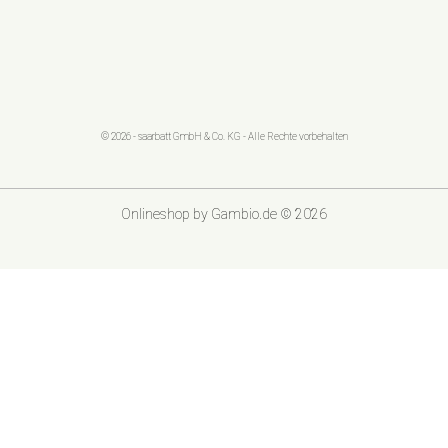
© 2026 - saarbatt GmbH & Co. KG - Alle Rechte vorbehalten
Onlineshop
by Gambio.de © 2026