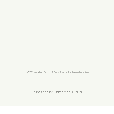
© 2026 - saarbatt GmbH & Co. KG - Alle Rechte vorbehalten
Onlineshop
by Gambio.de © 2026