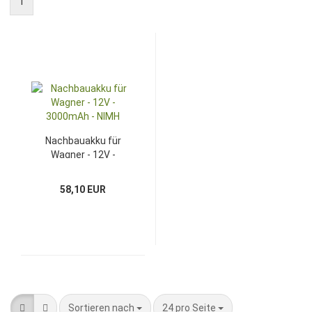
1
Nachbauakku für
Wagner - 12V -
3000mAh - NIMH
58,10 EUR
Sortieren nach
pro Seite
Sortieren nach
24 pro Seite