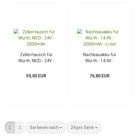
Zellentausch für
Nachbauakku für
Würth, NICD - 24V -
Würth - 14,4V -
2000mAh
2000mAh - Li-Ion
59,00 EUR
76,80 EUR
Sortieren nach
pro Seite
Sortieren nach
24 pro Seite