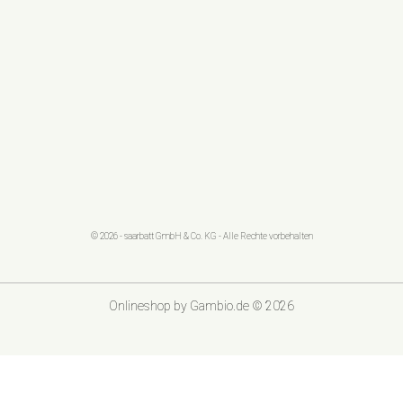
© 2026 - saarbatt GmbH & Co. KG - Alle Rechte vorbehalten
Onlineshop
by Gambio.de © 2026