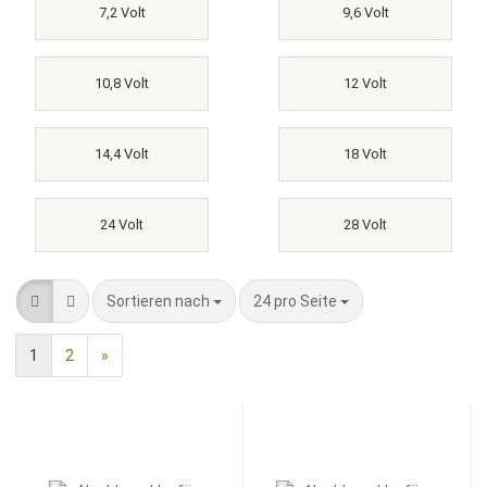
7,2 Volt
9,6 Volt
10,8 Volt
12 Volt
14,4 Volt
18 Volt
24 Volt
28 Volt
Sortieren nach
pro Seite
Sortieren nach
24 pro Seite
1
2
»