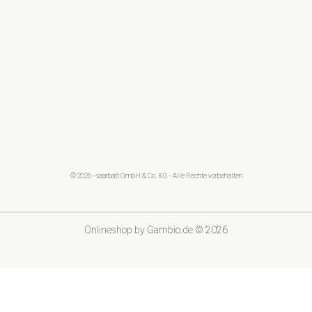
© 2026 - saarbatt GmbH & Co. KG - Alle Rechte vorbehalten
Onlineshop
by Gambio.de © 2026