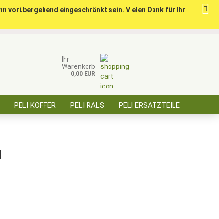
nn vorübergehend eingeschränkt sein. Vielen Dank für Ihr
ise für öffentl. Auftraggeber, Behörden, BOS
Kundenlogin
Merkzettel
Ihr
Warenkorb
0,00 EUR
E-Mail
PELI KOFFER
PELI RALS
PELI ERSATZTEILE
Passwort
ÜBER SAARBATT
KONTAKT
N
Konto erstellen
Passwort vergessen?