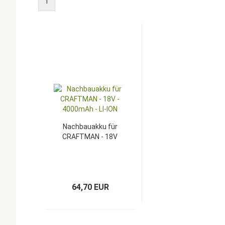
1
Nachbauakku für
CRAFTMAN - 18V
- 4000mAh - LI-
ION
64,70 EUR