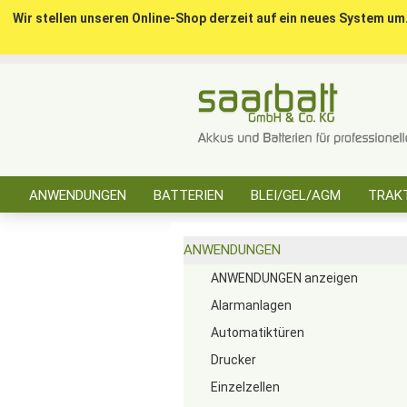
Wir stellen unseren Online-Shop derzeit auf ein neues System um
ANWENDUNGEN
BATTERIEN
BLEI/GEL/AGM
TRAKT
SONSTIGES
ANWENDUNGEN
ANWENDUNGEN anzeigen
Alarmanlagen
Automatiktüren
Drucker
Einzelzellen